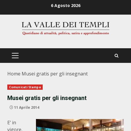
Zum
6 Agosto 2026
Inhalt
springen
PRIMÄRES
MENÜ
Home
Musei gratis per gli insegnant
Comunicati Stampa
Musei gratis per gli insegnant
11 Aprile 2014
E’ in
vigore,