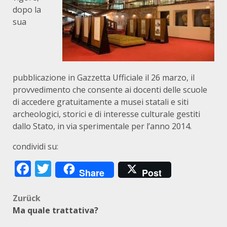
dopo la
sua
pubblicazione in Gazzetta Ufficiale il 26 marzo, il
provvedimento che consente ai docenti delle scuole
di accedere gratuitamente a musei statali e siti
archeologici, storici e di interesse culturale gestiti
dallo Stato, in via sperimentale per l’anno 2014.
condividi su:
Facebook
Twitter
Share
Post
Beitragsnavigation
Zurück
Ma quale trattativa?