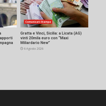
Comunicati Stampa
a
Gratta e Vinci, Sicilia: a Licata (AG)
rapporti
vinti 20mila euro con “Maxi
campagna
Miliardario New”
6 Agosto 2026