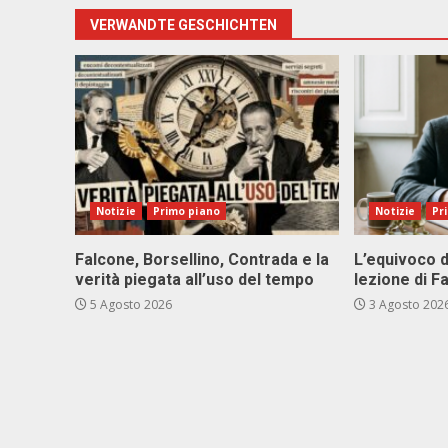
VERWANDTE GESCHICHTEN
Notizie
Primo piano
Notizie
Pr
Falcone, Borsellino, Contrada e la
L’equivoco d
verità piegata all’uso del tempo
lezione di F
5 Agosto 2026
3 Agosto 202