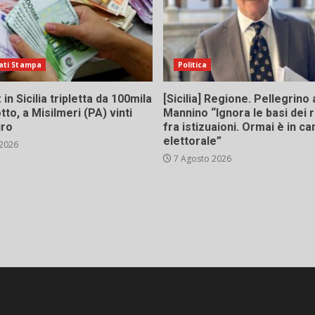
ati Stampa
Politica
in Sicilia tripletta da 100mila
[Sicilia] Regione. Pellegrino 
tto, a Misilmeri (PA) vinti
Mannino “Ignora le basi dei 
uro
fra istizuaioni. Ormai è in 
elettorale”
 2026
7 Agosto 2026