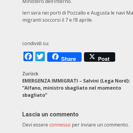
Ministero dell’Interno.
Ieri sera nei porti di Pozzallo e Augusta le navi 
migranti soccorsi
il 7 e l’8 aprile.
condividi su:
Facebook
Twitter
Share
Post
Beitragsnavigation
Zurück
EMERGENZA IMMIGRATI – Salvini (Lega Nord):
“Alfano, ministro sbagliato nel momento
sbagliato”
Lascia un commento
Devi essere
connesso
per inviare un commento.