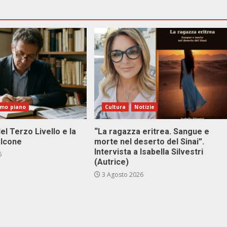
imo piano
Cultura
Notizie
el Terzo Livello e la
“La ragazza eritrea. Sangue e
alcone
morte nel deserto del Sinai”.
Intervista a Isabella Silvestri
6
(Autrice)
3 Agosto 2026