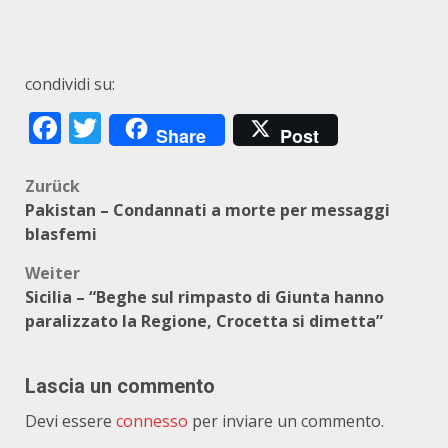
condividi su:
Facebook
Twitter
Share
Post
Beitragsnavigation
Zurück
Pakistan – Condannati a morte per messaggi
blasfemi
Weiter
Sicilia – “Beghe sul rimpasto di Giunta hanno
paralizzato la Regione, Crocetta si dimetta”
Lascia un commento
Devi essere
connesso
per inviare un commento.