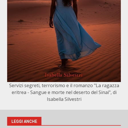
Servizi segreti, terrorismo e il romanzo "La ragazza
eritrea - Sangue e morte nel deserto del Sinai", di
Isabella Silvestri
LEGGI ANCHE