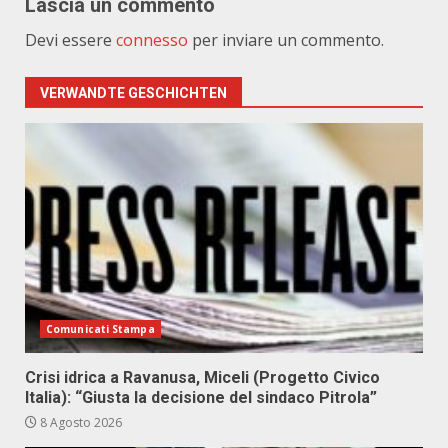
Lascia un commento
Devi essere
connesso
per inviare un commento.
VERWANDTE GESCHICHTEN
Comunicati Stampa
Crisi idrica a Ravanusa, Miceli (Progetto Civico
Italia): “Giusta la decisione del sindaco Pitrola”
8 Agosto 2026