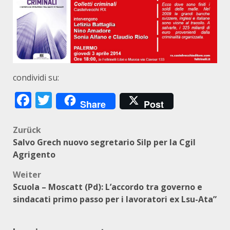
condividi su:
Facebook
Twitter
Share
Post
Beitragsnavigation
Zurück
Salvo Grech nuovo segretario Silp per la Cgil
Agrigento
Weiter
Scuola – Moscatt (Pd): L’accordo tra governo e
sindacati primo passo per i lavoratori ex Lsu-Ata”