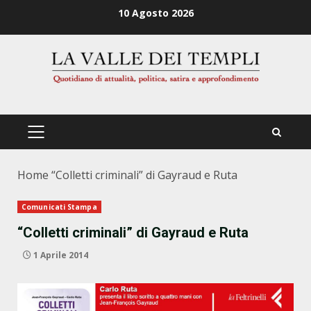
Zum
10 Agosto 2026
Inhalt
springen
PRIMÄRES
MENÜ
Home
“Colletti criminali” di Gayraud e Ruta
Comunicati Stampa
“Colletti criminali” di Gayraud e Ruta
1 Aprile 2014