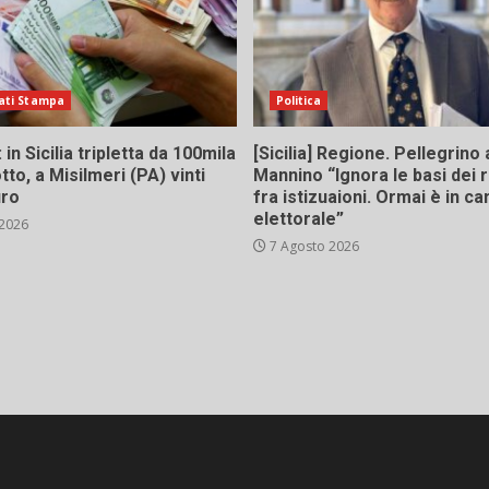
ati Stampa
Politica
in Sicilia tripletta da 100mila
[Sicilia] Regione. Pellegrino 
tto, a Misilmeri (PA) vinti
Mannino “Ignora le basi dei 
uro
fra istizuaioni. Ormai è in 
elettorale”
 2026
7 Agosto 2026