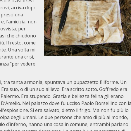
ti e frasi brevi.
rovi, arriva dopo
e preso una
e, l’amicizia, non
rovvista, per
rasi che chiudono
ù. Il resto, come
nte. Una volta mi
urante una crisi,
tanza “per vedere
, tra tanta armonia, spuntava un pupazzetto filiforme. Un
Era suo, o di un suo allievo. Era scritto sotto. Goffredo era
 Palermo. Era stupendo. Grazia e bellezza felina gli erano
a D’Amelio. Nel palazzo dove fu ucciso Paolo Borsellino con l
l’esplosione. Si era salvato, dietro il frigo. Ma non fu più lo
 colpa degli umani. Le due persone che amo di più al mondo,
ulo d’inferno, hanno una cosa in comune, entrambi parlano