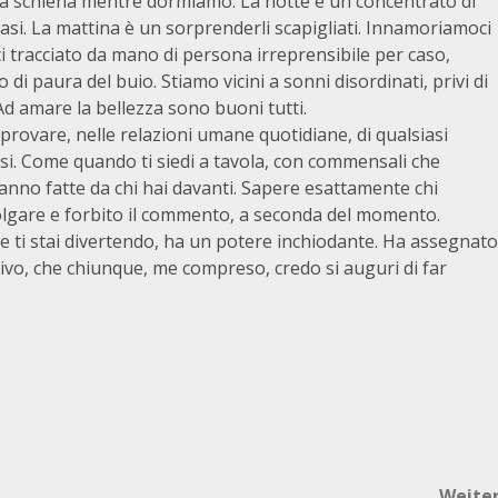
ia schiena mentre dormiamo. La notte è un concentrato di
rasi. La mattina è un sorprenderli scapigliati. Innamoriamoci
ici tracciato da mano di persona irreprensibile per caso,
i paura del buio. Stiamo vicini a sonni disordinati, privi di
. Ad amare la bellezza sono buoni tutti.
 provare, nelle relazioni umane quotidiane, di qualsiasi
si. Come quando ti siedi a tavola, con commensali che
anno fatte da chi hai davanti. Sapere esattamente chi
olgare e forbito il commento, a seconda del momento.
se ti stai divertendo, ha un potere inchiodante. Ha assegnato
ivo, che chiunque, me compreso, credo si auguri di far
Weite