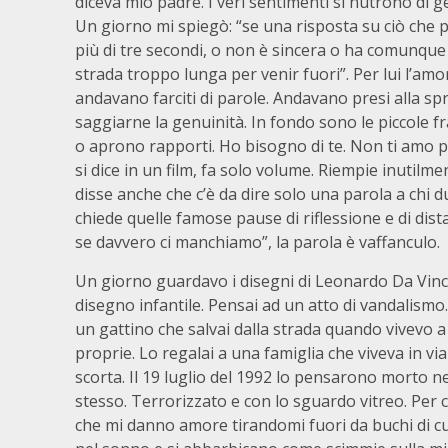
diceva mio padre. I veri sentimenti si nutrono di ges
Un giorno mi spiegò: “se una risposta su ciò che p
più di tre secondi, o non è sincera o ha comunqu
strada troppo lunga per venir fuori”. Per lui l’amor
andavano farciti di parole. Andavano presi alla sp
saggiarne la genuinità. In fondo sono le piccole f
o aprono rapporti. Ho bisogno di te. Non ti amo pi
si dice in un film, fa solo volume. Riempie inutilme
disse anche che c’è da dire solo una parola a chi d
chiede quelle famose pause di riflessione e di dis
se davvero ci manchiamo”, la parola è vaffanculo.
Un giorno guardavo i disegni di Leonardo Da Vinci
disegno infantile. Pensai ad un atto di vandalismo. 
un gattino che salvai dalla strada quando vivevo a
proprie. Lo regalai a una famiglia che viveva in vi
scorta. Il 19 luglio del 1992 lo pensarono morto nel
stesso. Terrorizzato e con lo sguardo vitreo. Per
che mi danno amore tirandomi fuori da buchi di c