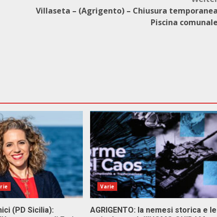
Villaseta – (Agrigento) – Chiusura temporane
Piscina comunal
rie
Varie
ici (PD Sicilia):
AGRIGENTO: la nemesi storica e le