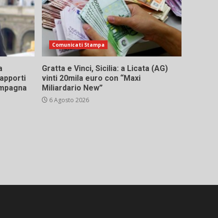
Comunicati Stampa
a
Gratta e Vinci, Sicilia: a Licata (AG)
rapporti
vinti 20mila euro con “Maxi
campagna
Miliardario New”
6 Agosto 2026