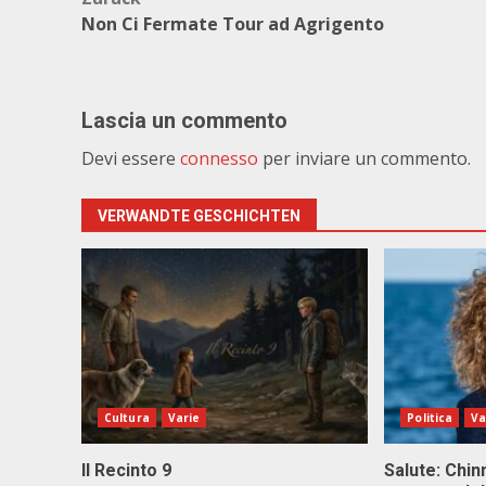
Beitragsnavigation
Non Ci Fermate Tour ad Agrigento
Lascia un commento
Devi essere
connesso
per inviare un commento.
VERWANDTE GESCHICHTEN
Cultura
Varie
Politica
Va
Il Recinto 9
Salute: Chinn