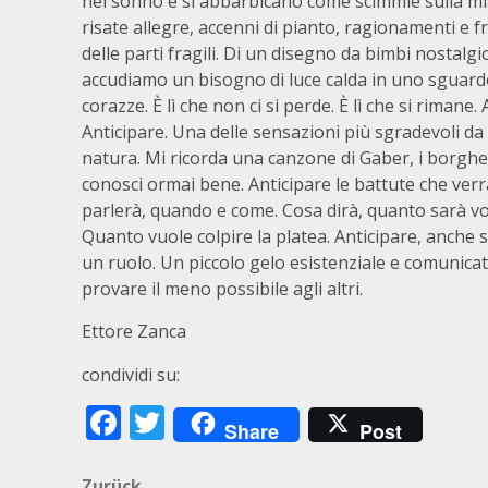
nel sonno e si abbarbicano come scimmie sulla m
risate allegre, accenni di pianto, ragionamenti e f
delle parti fragili. Di un disegno da bimbi nostalg
accudiamo un bisogno di luce calda in uno sguardo d
corazze. È lì che non ci si perde. È lì che si rimane
Anticipare. Una delle sensazioni più sgradevoli da
natura. Mi ricorda una canzone di Gaber, i borghe
conosci ormai bene. Anticipare le battute che verr
parlerà, quando e come. Cosa dirà, quanto sarà v
Quanto vuole colpire la platea. Anticipare, anche 
un ruolo. Un piccolo gelo esistenziale e comunicat
provare il meno possibile agli altri.
Ettore Zanca
condividi su:
Facebook
Twitter
Share
Post
Zurück