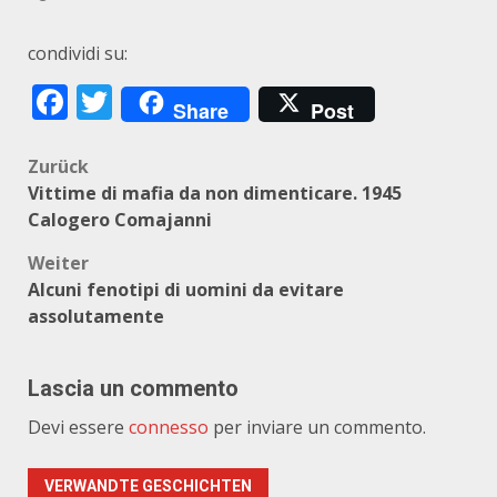
condividi su:
Facebook
Twitter
Share
Post
Beitragsnavigation
Zurück
Vittime di mafia da non dimenticare. 1945
Calogero Comajanni
Weiter
Alcuni fenotipi di uomini da evitare
assolutamente
Lascia un commento
Devi essere
connesso
per inviare un commento.
VERWANDTE GESCHICHTEN