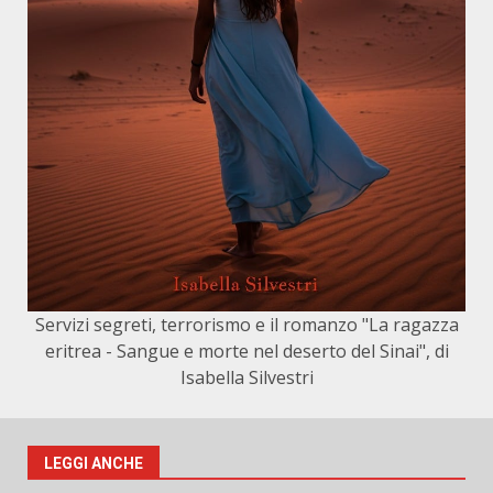
Servizi segreti, terrorismo e il romanzo "La ragazza
eritrea - Sangue e morte nel deserto del Sinai", di
Isabella Silvestri
LEGGI ANCHE