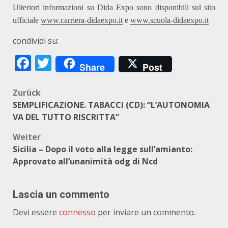
Ulteriori informazioni su Dida Expo sono disponibili sul sito
ufficiale
www.carriera-didaexpo.it
e
www.scuola-didaexpo.it
condividi su:
Facebook
Twitter
Share
Post
Beitragsnavigation
Zurück
SEMPLIFICAZIONE. TABACCI (CD): “L’AUTONOMIA
VA DEL TUTTO RISCRITTA”
Weiter
Sicilia – Dopo il voto alla legge sull’amianto:
Approvato all’unanimità odg di Ncd
Lascia un commento
Devi essere
connesso
per inviare un commento.