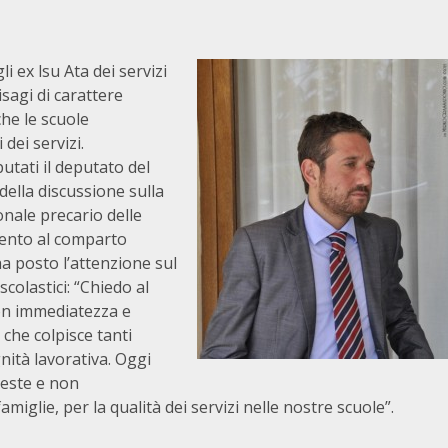
 ex lsu Ata dei servizi
isagi di carattere
che le scuole
dei servizi.
utati il deputato del
ella discussione sulla
onale precario delle
mento al comparto
a posto l’attenzione sul
scolastici: “Chiedo al
on immediatezza e
 che colpisce tanti
gnità lavorativa. Oggi
ieste e non
miglie, per la qualità dei servizi nelle nostre scuole”.