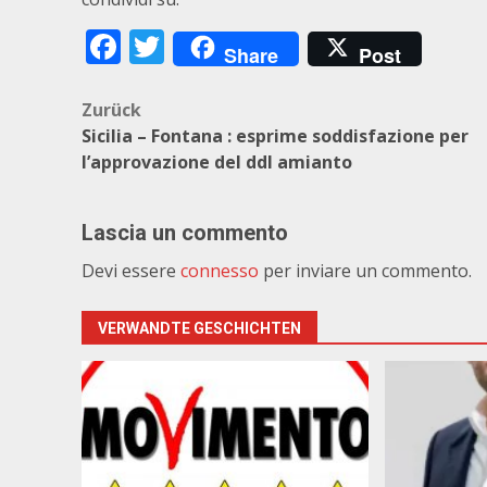
Facebook
Twitter
Share
Post
Beitragsnavigation
Zurück
Sicilia – Fontana : esprime soddisfazione per
l’approvazione del ddl amianto
Lascia un commento
Devi essere
connesso
per inviare un commento.
VERWANDTE GESCHICHTEN