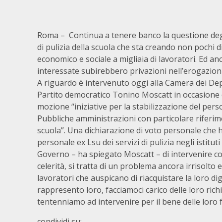
Roma – Continua a tenere banco la questione degli
di pulizia della scuola che sta creando non pochi d
economico e sociale a migliaia di lavoratori. Ed an
interessate subirebbero privazioni nell’erogazioni 
A riguardo è intervenuto oggi alla Camera dei Dep
Partito democratico Tonino Moscatt in occasione d
mozione “iniziative per la stabilizzazione del pers
Pubbliche amministrazioni con particolare riferi
scuola”. Una dichiarazione di voto personale che h
personale ex Lsu dei servizi di pulizia negli istituti 
Governo – ha spiegato Moscatt – di intervenire c
celerità, si tratta di un problema ancora irrisolto e
lavoratori che auspicano di riacquistare la loro di
rappresento loro, facciamoci carico delle loro rich
tentenniamo ad intervenire per il bene delle loro fa
condividi su: