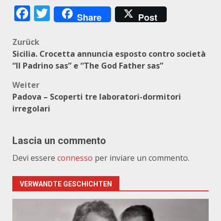
Facebook
Twitter
Share
Post
Beitragsnavigation
Zurück
Sicilia. Crocetta annuncia esposto contro società
“Il Padrino sas” e “The God Father sas”
Weiter
Padova – Scoperti tre laboratori-dormitori
irregolari
Lascia un commento
Devi essere
connesso
per inviare un commento.
VERWANDTE GESCHICHTEN