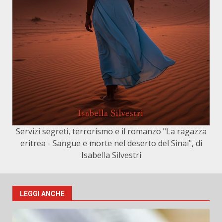
Servizi segreti, terrorismo e il romanzo "La ragazza
eritrea - Sangue e morte nel deserto del Sinai", di
Isabella Silvestri
LEGGI ANCHE