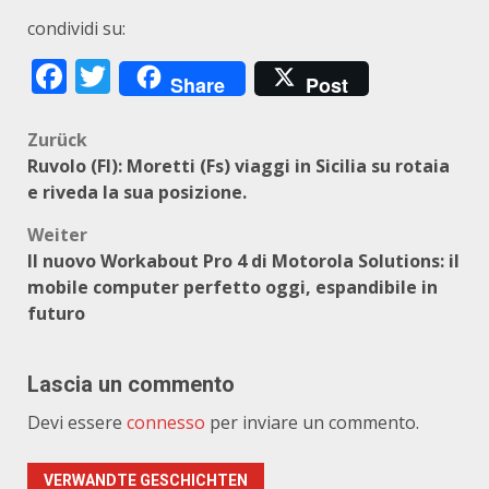
condividi su:
Facebook
Twitter
Share
Post
Beitragsnavigation
Zurück
Ruvolo (FI): Moretti (Fs) viaggi in Sicilia su rotaia
e riveda la sua posizione.
Weiter
Il nuovo Workabout Pro 4 di Motorola Solutions: il
mobile computer perfetto oggi, espandibile in
futuro
Lascia un commento
Devi essere
connesso
per inviare un commento.
VERWANDTE GESCHICHTEN