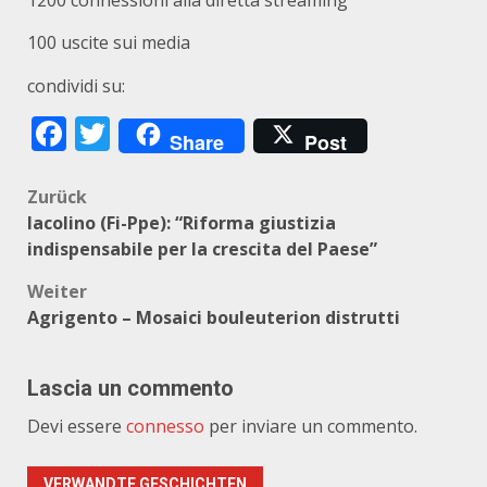
1200 connessioni alla diretta streaming
100 uscite sui media
condividi su:
Facebook
Twitter
Share
Post
Beitragsnavigation
Zurück
Iacolino (Fi-Ppe): “Riforma giustizia
indispensabile per la crescita del Paese”
Weiter
Agrigento – Mosaici bouleuterion distrutti
Lascia un commento
Devi essere
connesso
per inviare un commento.
VERWANDTE GESCHICHTEN