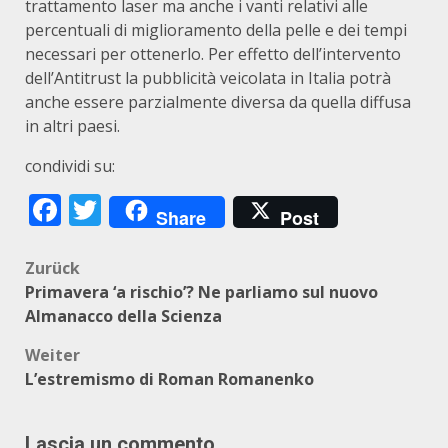
trattamento laser ma anche i vanti relativi alle
percentuali di miglioramento della pelle e dei tempi
necessari per ottenerlo. Per effetto dell’intervento
dell’Antitrust la pubblicità veicolata in Italia potrà
anche essere parzialmente diversa da quella diffusa
in altri paesi.
condividi su:
Facebook
Twitter
Share
Post
Beitragsnavigation
Zurück
Primavera ‘a rischio’? Ne parliamo sul nuovo
Almanacco della Scienza
Weiter
L’estremismo di Roman Romanenko
Lascia un commento