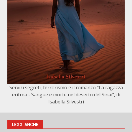
Servizi segreti, terrorismo e il romanzo "La ragazza
eritrea - Sangue e morte nel deserto del Sinai", di
Isabella Silvestri
LEGGI ANCHE