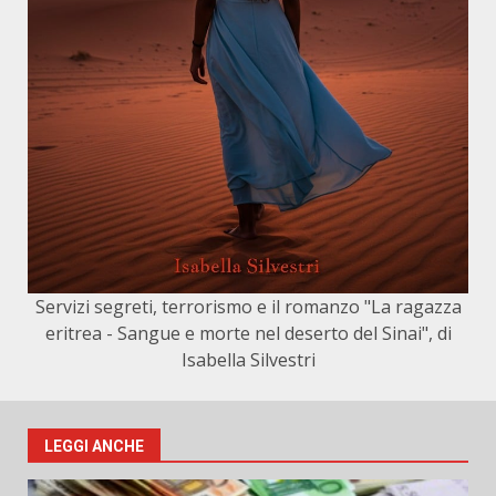
Servizi segreti, terrorismo e il romanzo "La ragazza
eritrea - Sangue e morte nel deserto del Sinai", di
Isabella Silvestri
LEGGI ANCHE