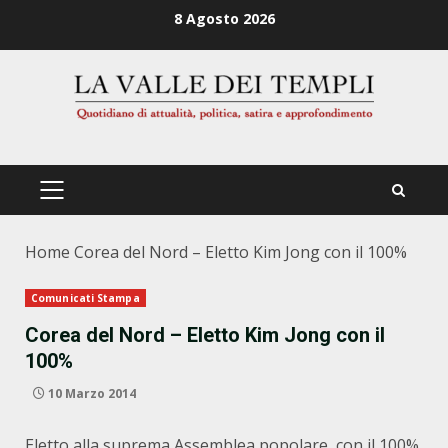
Zum
8 Agosto 2026
Inhalt
springen
PRIMÄRES
MENÜ
Home
Corea del Nord – Eletto Kim Jong con il 100%
Comunicati Stampa
Corea del Nord – Eletto Kim Jong con il
100%
10 Marzo 2014
Eletto alla suprema Assemblea popolare, con il 100%