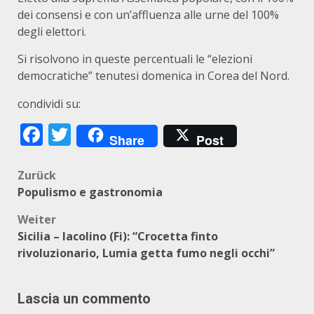
dei consensi e con un’affluenza alle urne del 100%
degli elettori.
Si risolvono in queste percentuali le “elezioni
democratiche” tenutesi domenica in Corea del Nord.
condividi su:
Facebook
Twitter
Share
Post
Beitragsnavigation
Zurück
Populismo e gastronomia
Weiter
Sicilia – Iacolino (Fi): “Crocetta finto
rivoluzionario, Lumia getta fumo negli occhi”
Lascia un commento