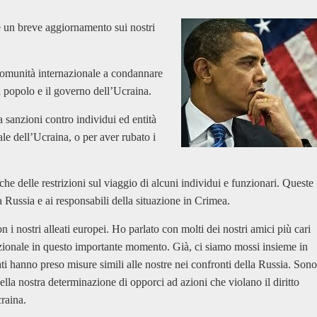
un breve aggiornamento sui nostri
comunità internazionale a condannare
il popolo e il governo dell’Ucraina.
 sanzioni contro individui ed entità
iale dell’Ucraina, o per aver rubato i
e delle restrizioni sul viaggio di alcuni individui e funzionari. Queste
a Russia e ai responsabili della situazione in Crimea.
i nostri alleati europei. Ho parlato con molti dei nostri amici più cari
nazionale in questo importante momento. Già, ci siamo mossi insieme in
ati hanno preso misure simili alle nostre nei confronti della Russia. Sono
lla nostra determinazione di opporci ad azioni che violano il diritto
craina.