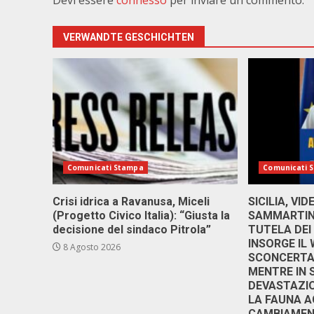
Devi essere
connesso
per inviare un commento.
VERWANDTE GESCHICHTEN
Comunicati Stampa
Comunicati 
Crisi idrica a Ravanusa, Miceli
SICILIA, VI
(Progetto Civico Italia): “Giusta la
SAMMARTINO
decisione del sindaco Pitrola”
TUTELA DEI
INSORGE IL
8 Agosto 2026
SCONCERTAN
MENTRE IN 
DEVASTAZIO
LA FAUNA A
CAMBIAMENT