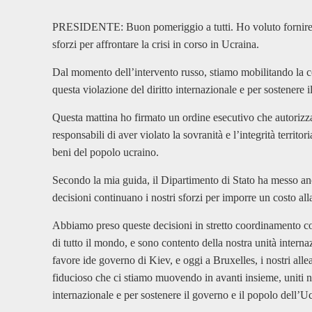
PRESIDENTE: Buon pomeriggio a tutti. Ho voluto fornire 
sforzi per affrontare la crisi in corso in Ucraina.
Dal momento dell’intervento russo, stiamo mobilitando la 
questa violazione del diritto internazionale e per sostenere 
Questa mattina ho firmato un ordine esecutivo che autorizza
responsabili di aver violato la sovranità e l’integrità territor
beni del popolo ucraino.
Secondo la mia guida, il Dipartimento di Stato ha messo anch
decisioni continuano i nostri sforzi per imporre un costo all
Abbiamo preso queste decisioni in stretto coordinamento con 
di tutto il mondo, e sono contento della nostra unità inter
favore ide governo di Kiev, e oggi a Bruxelles, i nostri alle
fiducioso che ci stiamo muovendo in avanti insieme, uniti ne
internazionale e per sostenere il governo e il popolo dell’U