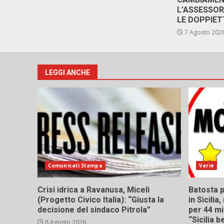
L’ASSESSO
LE DOPPIET
7 Agosto 202
LEGGI ANCHE
Comunicati Stampa
Varie
Crisi idrica a Ravanusa, Miceli
Batosta p
(Progetto Civico Italia): “Giusta la
in Sicili
decisione del sindaco Pitrola”
per 44 mi
“Sicilia 
8 Agosto 2026