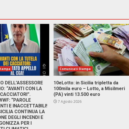
Stampa
Comunicati Stampa
DEO DELL’ASSESSORE
10eLotto: in Sicilia tripletta da
: “AVANTI CON LA
100mila euro – Lotto, a Misilmeri
 CACCIATORI”.
(PA) vinti 13.500 euro
 WWF: “PAROLE
7 Agosto 2026
TI E INACCETTABILI!
SICILIA CONTINUA LA
NE DEGLI INCENDI E
GONIZZA PER I
I CLIMATICI,