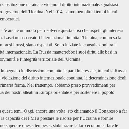
 Costituzione ucraina e violano il diritto internazionale. Qualsiasi
imo governo dell’Ucraina. Nel 2014, siamo ben oltre i tempi in cui
democratici.
’è anche un modo per risolvere questa crisi che rispetti gli interessi
. Lasciare osservatori internazionali in tutta l’Ucraina, compresa la
ompresi i russi, siano rispettati. Sono iniziate le consultazioni tra il
à internazionale. La Russia manterrebbe i suoi diritti alle basi in
sovranità e l’integrità territoriale dell’Ucraina.
 impegnato in discussioni con tutte le parti interessate, tra cui la Russia
violazione del diritto internazionale continua, la determinazione degli
ale rimarrà ferma. Nel frattempo, abbiamo preso provvedimenti per
a dei nostri alleati in Europa orientale e per sostenere il popolo
 questi temi. Oggi, ancora una volta, sto chiamando il Congresso a far
 la capacità del FMI a prestare le risorse per l’Ucraina e fornire
 superare questa tempesta, stabilizzare la loro economia, fare le