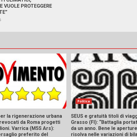
RE VUOLE PROTEGGERE
TE”
6
Politica
er la rigenerazione urbana
SEUS e gratuità titoli di viagg
a, revocati da Roma progetti
Grasso (FI): “Battaglia porta
lioni. Varrica (M5S Ars):
da un anno. Bene le aperture,
bersaglio preferito del
risolva nelle variazioni di bil