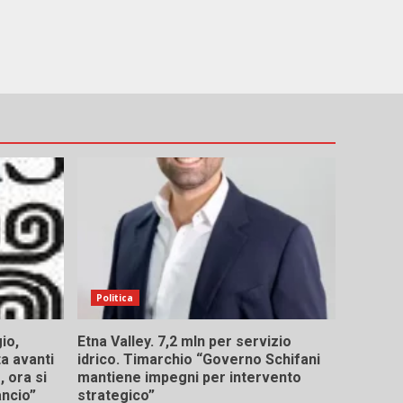
Politica
io,
Etna Valley. 7,2 mln per servizio
ta avanti
idrico. Timarchio “Governo Schifani
 ora si
mantiene impegni per intervento
ancio”
strategico”