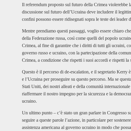
Il referendum proposto sul futuro della Crimea violerebbe la
discussione sul futuro dell’Ucraina deve includere il legitt
confini possono essere ridisegnati sopra le teste dei leader 
Mentre prendiamo questi passaggi, voglio essere chiaro che c
della Federazione russa, così come quelli del popolo ucraino
Crimea, al fine di garantire che i diritti di tutti gli ucraini, c
governo russo e ucraino, con la partecipazione della comunit
Crimea, a condizione che rispetti i suoi accordi e rispetti la 
Questo è il percorso di de-escalation, e il segretario Kerry è
e l’Ucraina per proseguire su questo percorso. Ma se questa 
Stati Uniti, dei nostri alleati e della comunità internazion
riaffermare il nostro impegno per la sicurezza e la democrazi
ucraino.
Un ultimo punto – c’è stato un gran parlare in Congresso su
seguire a queste parole l’azione, in particolare per sostenere
assistenza americana al governo ucraino in modo che possano