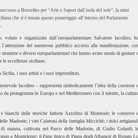
uccesso a Bruxelles per “Arte e Sapori dall´isola del sole”, la mini
iliana che si è tenuta questo pomeriggio all´interno del Parlamento
.
o, voluto e organizzato dall´europarlamentare Salvatore Iacolino, h
o l´attenzione del numeroso pubblico accorso alla manifestazione, co
 straniere e diversi europarlamentari che hanno avuto modo di gustare 
 le eccellenze siciliane.
ilia, i suoi artisti e i suoi imprenditori.
onorevole Iacolino – rappresenta simbolicamente l´idea della coesione 
olo da protagonista in Europa e nel Mediterraneo con il talento, la cultur
i e bianchi delle storiche fattorie Azzolino di Monreale; le conserve 
le Madonie; i vini Calatrasi della famiglia Miccichè; i dolci artigianal
i di manna, coltivata nel Parco delle Madonie, di Giulio Gelardi; l
asso a Montelepre; il Pane tipico di Piana degli Albanesi di Renato L