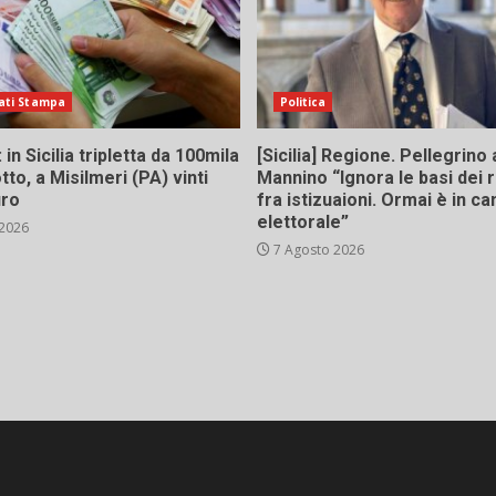
ati Stampa
Politica
in Sicilia tripletta da 100mila
[Sicilia] Regione. Pellegrino 
tto, a Misilmeri (PA) vinti
Mannino “Ignora le basi dei 
uro
fra istizuaioni. Ormai è in 
elettorale”
 2026
7 Agosto 2026