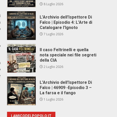
8 Luglio 2026
i
L’Archivio dell’Ispettore Di
a
Falco | Episodio 4: L’Arte di
Catalogare l’Ignoto
o
7 Luglio 2026
o
Il caso Feltrinelli e quella
nota speciale nei file segreti
della CIA
a
2 Luglio 2026
o
e
L’Archivio dell’Ispettore Di
Falco | 46909 -Episodio 3 –
La farsa e il fango
1 Luglio 2026
LAMICODELPOPOLO.IT