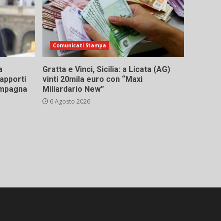
Comunicati Stampa
a
Gratta e Vinci, Sicilia: a Licata (AG)
rapporti
vinti 20mila euro con “Maxi
campagna
Miliardario New”
6 Agosto 2026