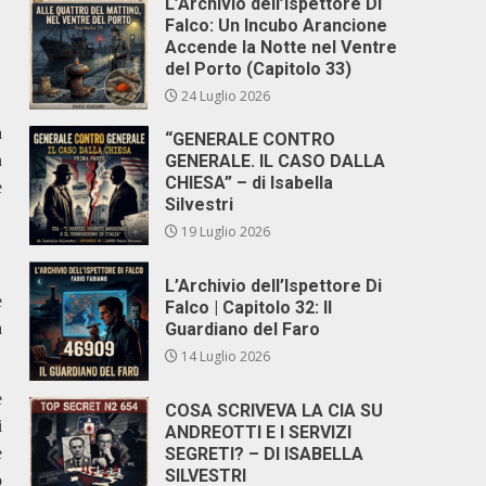
L’Archivio dell’Ispettore Di
Falco: Un Incubo Arancione
Accende la Notte nel Ventre
del Porto (Capitolo 33)
24 Luglio 2026
a
“GENERALE CONTRO
n
GENERALE. IL CASO DALLA
CHIESA” – di Isabella
e
Silvestri
19 Luglio 2026
L’Archivio dell’Ispettore Di
e
Falco | Capitolo 32: Il
a
Guardiano del Faro
14 Luglio 2026
e
COSA SCRIVEVA LA CIA SU
i
ANDREOTTI E I SERVIZI
e
SEGRETI? – DI ISABELLA
SILVESTRI
o