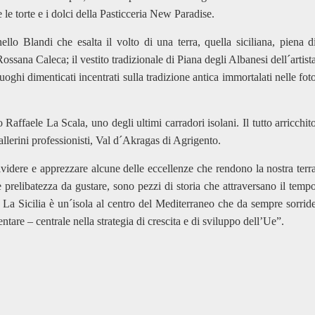
le torte e i dolci della Pasticceria New Paradise.
o Blandi che esalta il volto di una terra, quella siciliana, piena d
ossana Caleca; il vestito tradizionale di Piana degli Albanesi dell´artist
oghi dimenticati incentrati sulla tradizione antica immortalati nelle fot
Raffaele La Scala, uno degli ultimi carradori isolani. Il tutto arricchit
i ballerini professionisti, Val d´Akragas di Agrigento.
idere e apprezzare alcune delle eccellenze che rendono la nostra terr
e prelibatezza da gustare, sono pezzi di storia che attraversano il temp
. La Sicilia è un´isola al centro del Mediterraneo che da sempre sorrid
ntare – centrale nella strategia di crescita e di sviluppo dell’Ue”.