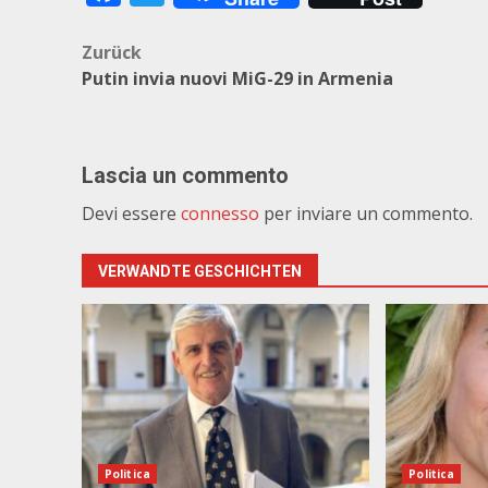
Beitragsnavigation
Zurück
Putin invia nuovi MiG-29 in Armenia
Lascia un commento
Devi essere
connesso
per inviare un commento.
VERWANDTE GESCHICHTEN
Politica
Politica