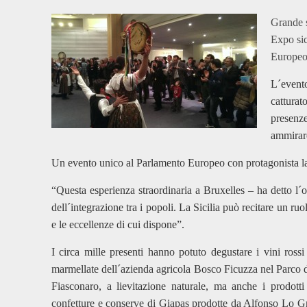
Grande s
Expo sic
Europeo
L´event
catturat
presenze
ammirare
Un evento unico al Parlamento Europeo con protagonista la Sic
“Questa esperienza straordinaria a Bruxelles – ha detto l´
dell´integrazione tra i popoli. La Sicilia può recitare un ru
e le eccellenze di cui dispone”.
I circa mille presenti hanno potuto degustare i vini ross
marmellate dell´azienda agricola Bosco Ficuzza nel Parco del
Fiasconaro, a lievitazione naturale, ma anche i prodott
confetture e conserve di Giapas prodotte da Alfonso Lo Gr