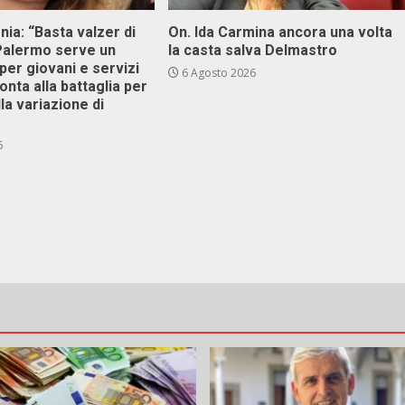
onia: “Basta valzer di
On. Ida Carmina ancora una volta
 Palermo serve un
la casta salva Delmastro
er giovani e servizi
6 Agosto 2026
ronta alla battaglia per
lla variazione di
6