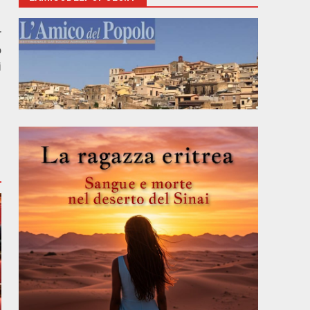
r
o
i