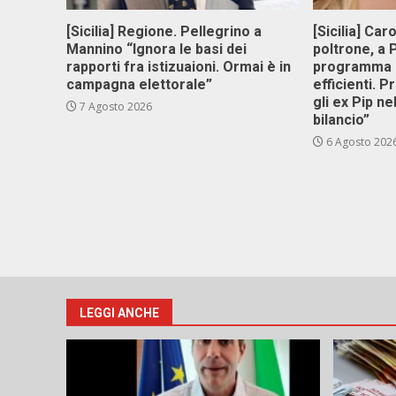
[Sicilia] Regione. Pellegrino a
[Sicilia] Car
Mannino “Ignora le basi dei
poltrone, a
rapporti fra istizuaioni. Ormai è in
programma p
campagna elettorale”
efficienti. P
gli ex Pip ne
7 Agosto 2026
bilancio”
6 Agosto 202
LEGGI ANCHE