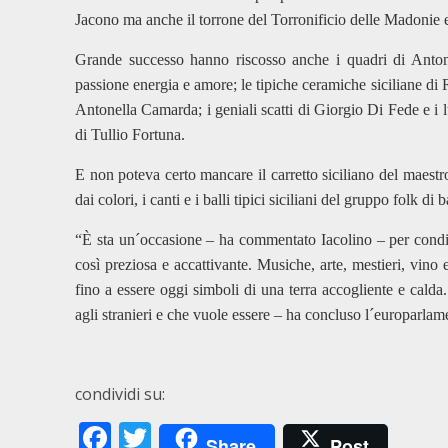
Jacono ma anche il torrone del Torronificio delle Madonie e 
Grande successo hanno riscosso anche i quadri di Antonell
passione energia e amore; le tipiche ceramiche siciliane di R
Antonella Camarda; i geniali scatti di Giorgio Di Fede e i lu
di Tullio Fortuna.
E non poteva certo mancare il carretto siciliano del maestro 
dai colori, i canti e i balli tipici siciliani del gruppo folk d
“È sta un´occasione – ha commentato Iacolino – per condiv
così preziosa e accattivante. Musiche, arte, mestieri, vino 
fino a essere oggi simboli di una terra accogliente e calda
agli stranieri e che vuole essere – ha concluso l´europarlame
condividi su:
Facebook
Twitter
Share
Post