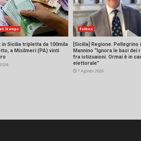
ati Stampa
Politica
in Sicilia tripletta da 100mila
[Sicilia] Regione. Pellegrino 
tto, a Misilmeri (PA) vinti
Mannino “Ignora le basi dei 
uro
fra istizuaioni. Ormai è in 
elettorale”
 2026
7 Agosto 2026