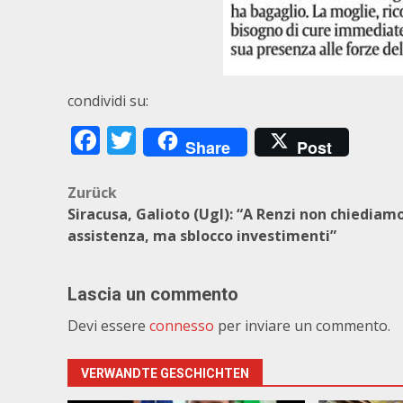
condividi su:
Facebook
Twitter
Share
Post
Beitragsnavigation
Zurück
Siracusa, Galioto (Ugl): “A Renzi non chiediam
assistenza, ma sblocco investimenti”
Lascia un commento
Devi essere
connesso
per inviare un commento.
VERWANDTE GESCHICHTEN