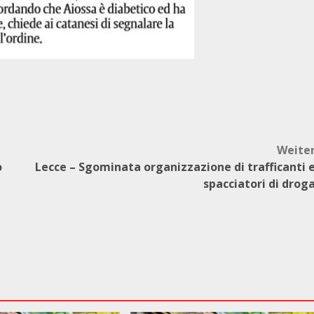
Weite
o
Lecce – Sgominata organizzazione di trafficanti 
spacciatori di drog