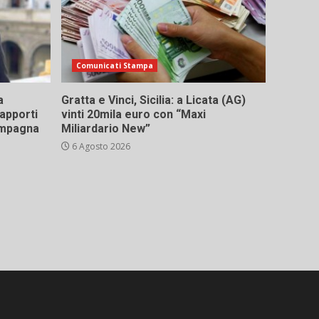
Comunicati Stampa
a
Gratta e Vinci, Sicilia: a Licata (AG)
rapporti
vinti 20mila euro con “Maxi
campagna
Miliardario New”
6 Agosto 2026