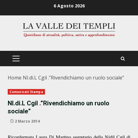
Zum
6 Agosto 2026
Inhalt
springen
PRIMÄRES
MENÜ
Home
NI.di.L Cgil .”Rivendichiamo un ruolo sociale”
Comunicati Stampa
NI.di.L Cgil .”Rivendichiamo un ruolo
sociale”
2 Marzo 2014
Riconfermata Laura Di Martino segretario della Nidil Cgil di