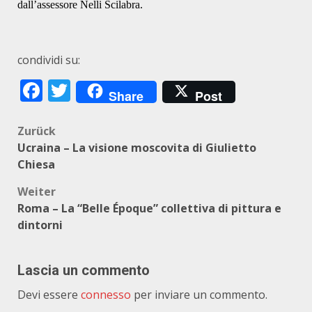
dall’assessore Nelli Scilabra.
condividi su:
Facebook
Twitter
Share
Post
Beitragsnavigation
Zurück
Ucraina – La visione moscovita di Giulietto
Chiesa
Weiter
Roma – La “Belle Époque” collettiva di pittura e
dintorni
Lascia un commento
Devi essere
connesso
per inviare un commento.