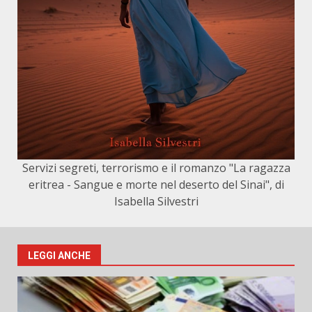
Servizi segreti, terrorismo e il romanzo "La ragazza
eritrea - Sangue e morte nel deserto del Sinai", di
Isabella Silvestri
LEGGI ANCHE