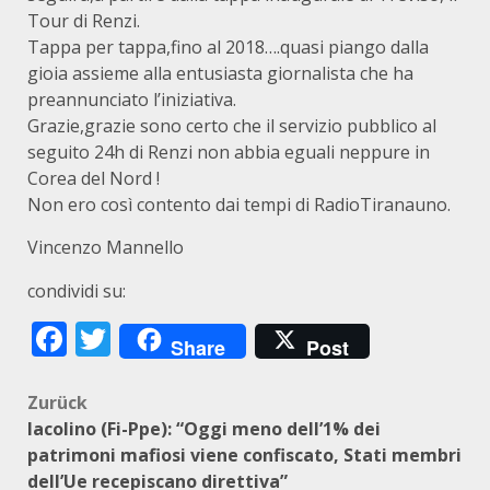
Tour di Renzi.
Tappa per tappa,fino al 2018….quasi piango dalla
gioia assieme alla entusiasta giornalista che ha
preannunciato l’iniziativa.
Grazie,grazie sono certo che il servizio pubblico al
seguito 24h di Renzi non abbia eguali neppure in
Corea del Nord !
Non ero così contento dai tempi di RadioTiranauno.
Vincenzo Mannello
condividi su:
Facebook
Twitter
Share
Post
Beitragsnavigation
Zurück
Iacolino (Fi-Ppe): “Oggi meno dell’1% dei
patrimoni mafiosi viene confiscato, Stati membri
dell’Ue recepiscano direttiva”