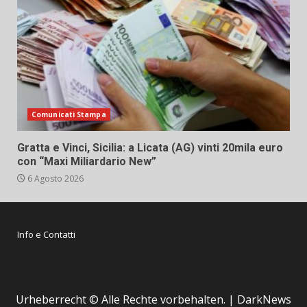
Comunicati Stampa
Gratta e Vinci, Sicilia: a Licata (AG) vinti 20mila euro
con “Maxi Miliardario New”
6 Agosto 2026
Info e Contatti
Urheberrecht © Alle Rechte vorbehalten.
|
DarkNews