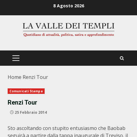
Zum
8 Agosto 2026
Inhalt
springen
PRIMÄRES
MENÜ
Home
Renzi Tour
Comunicati Stampa
Renzi Tour
25 Febbraio 2014
Sto ascoltando con stupito entusiasmo che Baobab
seguirà,a partire dalla tappa inaugurale di Treviso, il