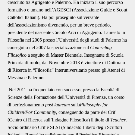
cresciuto tra Agrigento e Palermo. Ha iniziato il suo percorso
formativo e umano nell’AGESCI (Associazione Guide e Scout
Cattolici Italiani). Ha poi proseguito sul versante
dell’associazionismo divenendo, per un breve periodo,
presidente del nascente Circolo Arci di Agrigento. Laureato in
Filosofia nel 2005 presso l’Università degli studi di Palermo ha
conseguito nel 2007 la specializzazione sul
Counseling
Filosofico
a seguito di Master Biennale. Insegnante di Scuola
Primaria di ruolo, dal Novembre 2013 è vincitore di Dottorato
di Ricerca in “Filosofia” Interuniversitario presso gli Atenei di
Messina e Palermo.
Nel 2011 ha frequentato con successo, presso la Facoltà di
Scienze della Formazione dell’Università di Firenze, un corso
di perfezionamento
post lauream
sulla
Philosophy for
Children/For Community
, conseguendo da parte del Crif
(Centro di Ricerca sull’Indagine Filosofica) il titolo di
Teacher
.
Socio ordinario Crif e SLSI (Sindacato Libero degli Scrittori
Italiani – Roma) ha collaborato con il Periodico Bimestrale