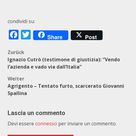
condividi su:
Facebook
Twitter
Share
Post
Beitragsnavigation
Zurück
Ignazio Cutrò (testimone di giustizia): “Vendo
l’azienda e vado via dall’Italia”
Weiter
Agrigento – Tentato furto, scarcerato Giovanni
Spallina
Lascia un commento
Devi essere
connesso
per inviare un commento.