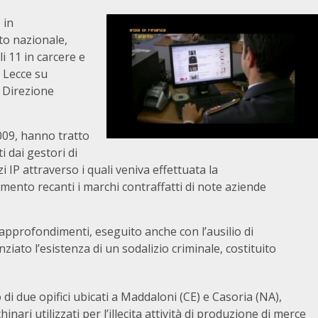
 in
to nazionale,
i 11 in carcere e
i Lecce su
 Direzione
2009, hanno tratto
i dai gestori di
izzi IP attraverso i quali veniva effettuata la
amento recanti i marchi contraffatti di note aziende
i approfondimenti, eseguito anche con l’ausilio di
ziato l’esistenza di un sodalizio criminale, costituito
di due opifici ubicati a Maddaloni (CE) e Casoria (NA),
inari utilizzati per l’illecita attività di produzione di merce