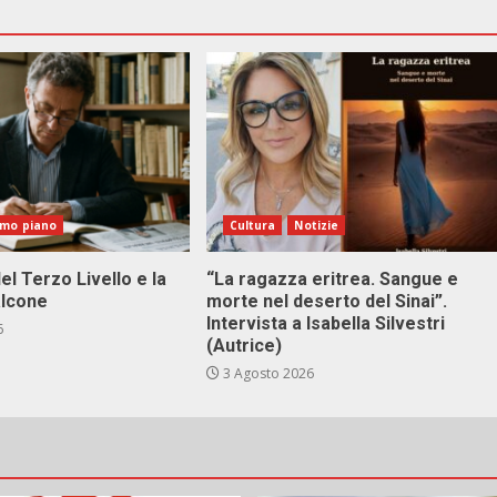
imo piano
Cultura
Notizie
el Terzo Livello e la
“La ragazza eritrea. Sangue e
alcone
morte nel deserto del Sinai”.
Intervista a Isabella Silvestri
6
(Autrice)
3 Agosto 2026