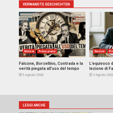
VERWANDTE GESCHICHTEN
Notizie
Primo piano
Notizie
Pr
Falcone, Borsellino, Contrada e la
L’equivoco d
verità piegata all’uso del tempo
lezione di F
5 Agosto 2026
3 Agosto 202
LEGGI ANCHE