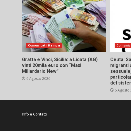
Comunicati Stampa
Comunic
Gratta e Vinci, Sicilia: a Licata (AG)
Ceuta: Sa
vinti 20mila euro con “Maxi
migranti 
Miliardario New”
sessuale,
particola
6 Agosto 2026
del siste
6 Agosto
Info e Contatti