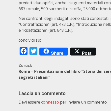
predetti due opifici, anche i seguenti materiali con
687 tomaie, 500 sacchetti di stoffa, 25.000 etichett
Nei confronti degli indagati sono stati contestati i 
“Contraffazione” (art. 473 C.P.), “Introduzione nell
e “Ricettazione” (art. 648 C.P.).
condividi su:
Facebook
Twitter
Share
Post
Beitragsnavigation
Zurück
Roma – Presentazione del libro “Storia dei serv
segreti italiani”
Lascia un commento
Devi essere
connesso
per inviare un commento.