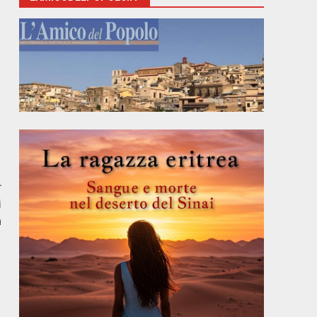
r
i
a