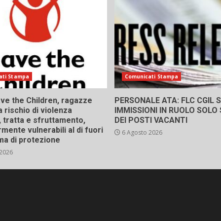
ati Stampa
Comunicati Stampa
ve the Children, ragazze
PERSONALE ATA: FLC CGIL SI
a rischio di violenza
IMMISSIONI IN RUOLO SOLO
 tratta e sfruttamento,
DEI POSTI VACANTI
rmente vulnerabili al di fuori
6 Agosto 2026
ma di protezione
 2026