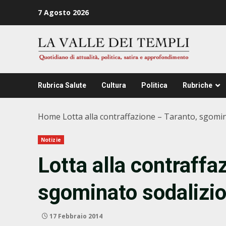
Zum
7 Agosto 2026
Inhalt
springen
Rubrica Salute
Cultura
Politica
Rubriche
Home
Lotta alla contraffazione – Taranto, sgomin
Notizie
Lotta alla contraffa
sgominato sodalizio
17 Febbraio 2014