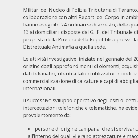
Militari del Nucleo di Polizia Tributaria di Taranto,
collaborazione con altri Reparti del Corpo in ambi
hanno eseguito 24 ordinanze di arresto, delle qual
13 ai domiciliari, disposte dal G.I.P. del Tribunale d
proposta della Procura della Repubblica presso la
Distrettuale Antimafia a quella sede.
Le attività investigative, iniziate nel gennaio del 
origine dagli approfondimenti di elementi, acquisit
dati telematici, riferiti a taluni utilizzatori di indir
commercializzazione di calzature e capi di abbigli
internazionali.
Il successivo sviluppo operativo degli esiti di dett
intercettazioni telefoniche e telematiche, ha eviden
prevalentemente da:
persone di origine campana, che si servivano 
all’interno dei quali vi erano attrezzature e macch