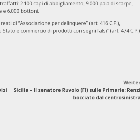
traffatti: 2.100 capi di abbigliamento, 9.000 paia di scarpe,
e e 6.000 bottoni.
reati di “Associazione per delinquere” (art. 416 C.P.),
o Stato e commercio di prodotti con segni falsi” (art. 474 C.P.)
Weite
izi
Sicilia – Il senatore Ruvolo (FI) sulle Primarie: Renz
bocciato dal centrosinistr