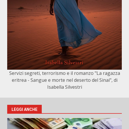
Servizi segreti, terrorismo e il romanzo "La ragazza
eritrea - Sangue e morte nel deserto del Sinai", di
Isabella Silvestri
LEGGI ANCHE