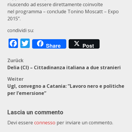
riuscendo ad essere direttamente coinvolte
nel programma – conclude Tonino Moscatt – Expo
2015”.
condividi su:
Facebook
Twitter
Share
Post
Beitragsnavigation
Zurück
Delia (Cl) – Cittadinanza italiana a due stranieri
Weiter
Ugl, convegno a Catania: ”Lavoro nero e politiche
per l’emersione”
Lascia un commento
Devi essere
connesso
per inviare un commento.