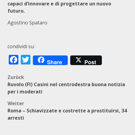
capaci d’innovare e di progettare un nuovo
futuro.
Agostino Spataro
condividi su:
Facebook
Twitter
Share
Post
Beitragsnavigation
Zurück
Ruvolo (FI) Casini nel centrodestra buona notizia
per i moderati
Weiter
Roma – Schiavizzate e costrette a prostituirsi, 34
arresti