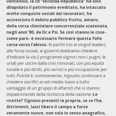
ventennio, la cd “seconda Repubblica” ha solo
dilapidato il patrimonio ereditato, ha intaccato
molte conquiste sociali dei lavoratori, ha
accresciuto il debito pubblico frutto, amaro,
della corsa clientelare concorrenziale scatenata,
negli anni ‘80, da Dc e Psi. Se così stanno le cose-
come pare- è necessario fermare questa folle
corsa verso l’abisso.
Ai partiti (no ai singoli leader),
alle forse sociali, ai governi dobbiamo chiedere
d’indicare la via (i programmi signori non i pugni, le
urla!) per uscire dalla crisi rinnovati, con più equità
sociale e più diritti, più servizi e più occupazione per
tutti. Poiché è, sommamente, ingiusto continuare a
chiedere sacrifici ai ceti medio-bassi a tutto
vantaggio di un gruppo di affaristi che si stanno
impadronendo della ricchezza della nazione.
Le
ricette? Ognuno presenti la propria, se ce l’ha.
Altrimenti, lasci libero il campo a forze
veramente nuove, non solo in senso anagrafico,