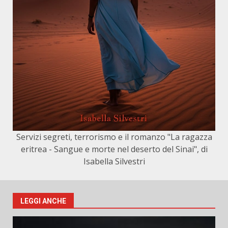
Servizi segreti, terrorismo e il romanzo "La ragazza
eritrea - Sangue e morte nel deserto del Sinai", di
Isabella Silvestri
LEGGI ANCHE