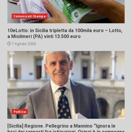
Comunicati Stampa
10eLotto: in Sicilia tripletta da 100mila euro – Lotto,
a Misilmeri (PA) vinti 13.500 euro
7 Agosto 2026
Politica
[Sicilia] Regione. Pellegrino a Mannino “Ignora le
basi dei rapporti fra istizuaioni. Ormai è in campagna