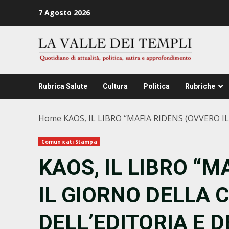
Zum
7 Agosto 2026
Inhalt
springen
Rubrica Salute
Cultura
Politica
Rubriche
Home
KAOS, IL LIBRO “MAFIA RIDENS (OVVERO I
Comunicati Stampa
KAOS, IL LIBRO “
IL GIORNO DELLA C
DELL’EDITORIA E D