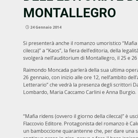
MONTALLEGRO
24 Gennaio 2014
Si presenterà anche il romanzo umoristico “Mafia r
cilecca)” a “Kaos”, la fiera dell’editoria, della legalit
svolgerà nell’auditorium di Montallegro, il 25 e 2
Raimondo Moncada parlerà della sua ultima opera 
26 gennaio, con inizio alle ore 12, nell’ambito de
Letterario” che vedrà la presenza degli scrittori D
Lombardo, Maria Caccamo Carlini e Anna Burgio.
“Mafia ridens (ovvero il giorno della cilecca)” è usci
Flaccovio Editore. Protagonista del romanzo è Calo
un bamboccione quarantenne che, per dare una sv