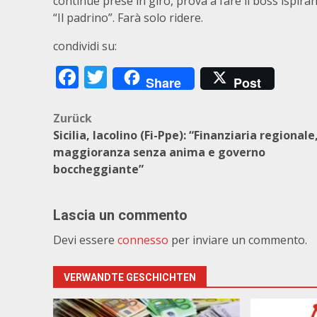
continue prese in giro, prova a fare il boss ispira
“Il padrino”. Farà solo ridere.
condividi su:
Facebook
Twitter
Share
Post
Beitragsnavigation
Zurück
Sicilia, Iacolino (Fi-Ppe): “Finanziaria regionale
maggioranza senza anima e governo
boccheggiante”
Lascia un commento
Devi essere
connesso
per inviare un commento.
VERWANDTE GESCHICHTEN