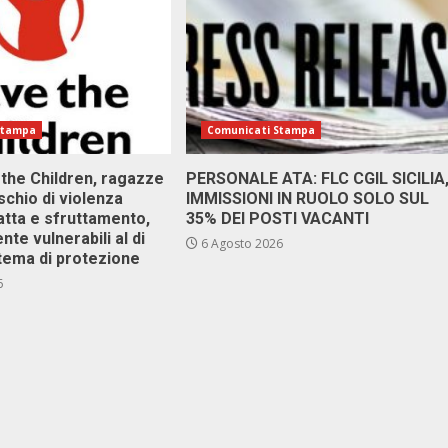
Stampa
Comunicati Stampa
 the Children, ragazze
PERSONALE ATA: FLC CGIL SICILIA
ischio di violenza
IMMISSIONI IN RUOLO SOLO SUL
atta e sfruttamento,
35% DEI POSTI VACANTI
nte vulnerabili al di
6 Agosto 2026
stema di protezione
6