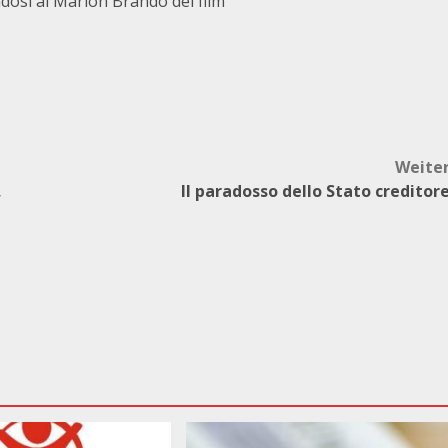
ndosi al Marlon Brando del film
Weite
,
Il paradosso dello Stato creditor