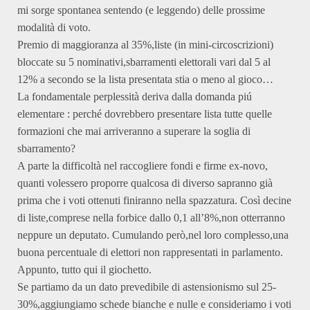
mi sorge spontanea sentendo (e leggendo) delle prossime
modalità di voto.
Premio di maggioranza al 35%,liste (in mini-circoscrizioni)
bloccate su 5 nominativi,sbarramenti elettorali vari dal 5 al
12% a secondo se la lista presentata stia o meno al gioco…
La fondamentale perplessità deriva dalla domanda piú
elementare : perché dovrebbero presentare lista tutte quelle
formazioni che mai arriveranno a superare la soglia di
sbarramento?
A parte la difficoltà nel raccogliere fondi e firme ex-novo,
quanti volessero proporre qualcosa di diverso sapranno già
prima che i voti ottenuti finiranno nella spazzatura. Così decine
di liste,comprese nella forbice dallo 0,1 all’8%,non otterranno
neppure un deputato. Cumulando però,nel loro complesso,una
buona percentuale di elettori non rappresentati in parlamento.
Appunto, tutto qui il giochetto.
Se partiamo da un dato prevedibile di astensionismo sul 25-
30%,aggiungiamo schede bianche e nulle e consideriamo i voti