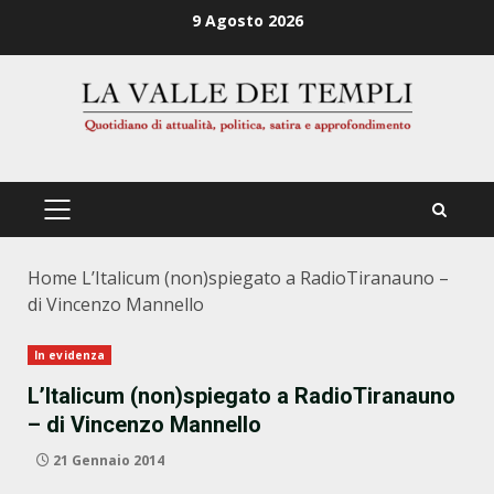
Zum
9 Agosto 2026
Inhalt
springen
PRIMÄRES
MENÜ
Home
L’Italicum (non)spiegato a RadioTiranauno –
di Vincenzo Mannello
In evidenza
L’Italicum (non)spiegato a RadioTiranauno
– di Vincenzo Mannello
21 Gennaio 2014