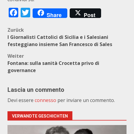
Facebook
Twitter
Share
Post
Beitragsnavigation
Zurück
I Giornalisti Cattolici di Sicilia e i Salesiani
festeggiano insieme San Francesco di Sales
Weiter
Fontana: sulla sanità Crocetta privo di
governance
Lascia un commento
Devi essere
connesso
per inviare un commento.
VERWANDTE GESCHICHTEN