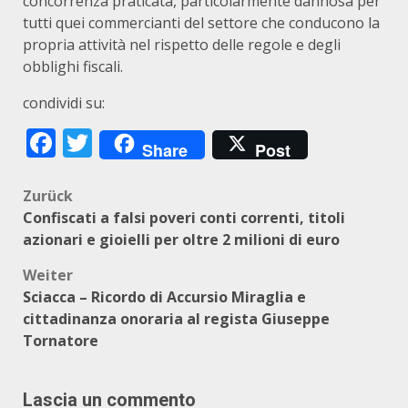
concorrenza praticata, particolarmente dannosa per
tutti quei commercianti del settore che conducono la
propria attività nel rispetto delle regole e degli
obblighi fiscali.
condividi su:
Facebook
Twitter
Share
Post
Beitragsnavigation
Zurück
Confiscati a falsi poveri conti correnti, titoli
azionari e gioielli per oltre 2 milioni di euro
Weiter
Sciacca – Ricordo di Accursio Miraglia e
cittadinanza onoraria al regista Giuseppe
Tornatore
Lascia un commento