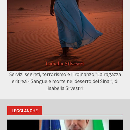
Servizi segreti, terrorismo e il romanzo "La ragazza
eritrea - Sangue e morte nel deserto del Sinai", di
Isabella Silvestri
LEGGI ANCHE