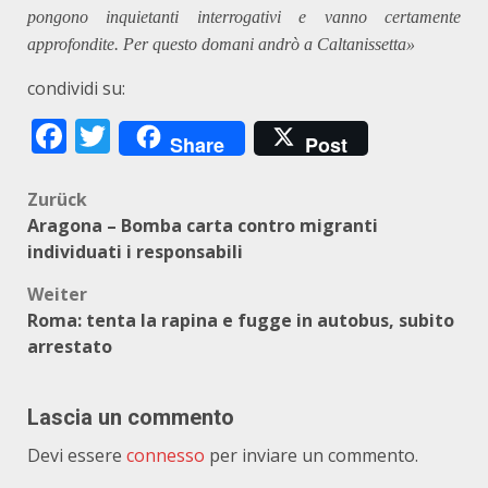
pongono inquietanti interrogativi e vanno certamente
approfondite. Per questo domani andrò a Caltanissetta»
condividi su:
Facebook
Twitter
Share
Post
Beitragsnavigation
Zurück
Aragona – Bomba carta contro migranti
individuati i responsabili
Weiter
Roma: tenta la rapina e fugge in autobus, subito
arrestato
Lascia un commento
Devi essere
connesso
per inviare un commento.