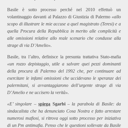
Basile è sotto processo perché nel 2010 effettuò un
volantinaggio davanti al Palazzo di Giustizia di Palermo
«allo
scopo di illustrare le mie accuse a quel magistrato (Teresi) e a
quella Procura della Repubblica in merito alle complicità e
alle omissioni relative allo reale scenario che condusse alla
strage di via D’Amelio».
Basile, tra l’altro, definisce la presunta trattativa Stato-mafia
«un rozzo depistaggio, utile a salvare quei pezzi dominanti
della procura di Palermo del 1992 che, per continuare ad
esercitare le infami omissioni che uccidevano le speranze dei
palermitani, si avvantaggiarono dell’urgente strage di via
D’Amelio e ne uccisero la verità».
«E’ singolare –
spiega
Sgarbi
– la parabola di Basile: da
sindacalista che ha denunciato Cosa Nostra e fatto arrestare
numerosi mafiosi, si ritrova oggi sotto processo per iniziativa
di un Pm antimafia. Penso che le questioni sollevate da Basile