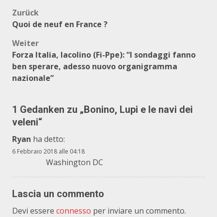
Beitragsnavigation
Zurück
Quoi de neuf en France ?
Weiter
Forza Italia, Iacolino (Fi-Ppe): “I sondaggi fanno
ben sperare, adesso nuovo organigramma
nazionale”
1 Gedanken zu „
Bonino, Lupi e le navi dei
veleni
“
Ryan
ha detto:
6 Febbraio 2018 alle 04:18
Washington DC
Lascia un commento
Devi essere
connesso
per inviare un commento.