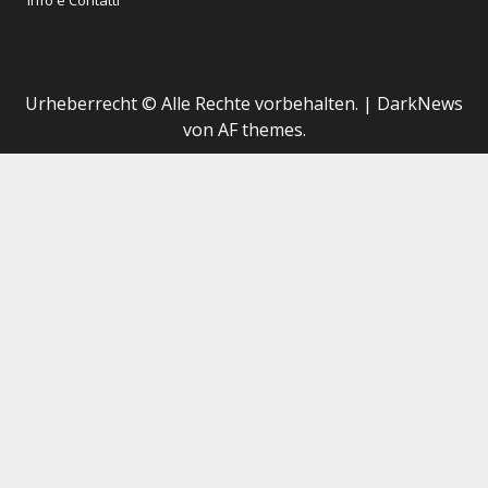
Info e Contatti
Urheberrecht © Alle Rechte vorbehalten.
|
DarkNews
von AF themes.