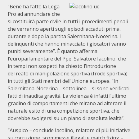
“Bene ha fatto la Lega
Pro ad annunciare che
si costituirà parte civile in tutti i procedimenti penali
che verranno aperti sugli episodi accaduti prima,
durante e dopo la partita Salernitana-Nocerina. I
delinquenti che hanno minacciato i giocatori vanno
puniti severamente”. È quanto afferma
l’europarlamentare del Ppe, Salvatore Iacolino, che
in tempi non sospetti ha chiesto l’introduzione
del reato di manipolazione sportiva (frode sportiva)
in tutti gli Stati membri dell’Unione europea. “In
Salernitana-Nocerina – sottolinea – si sono verificati
fatti di inaudita gravità. La violenza è infatti l’ultimo
gradino di comportamenti che mirano ad alterare il
naturale esito di una competizione sportiva, che
dovrebbe svolgersi su un piano di assoluta lealtà”.
“Auspico – conclude Iacolino, relatore di più iniziative
su corruzione, scommesse illegali e match fixing –