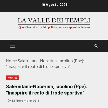
Zum
10 Agosto 2026
Inhalt
springen
PRIMÄRES
MENÜ
Home
Salernitana-Nocerina, Iacolino (Ppe):
“Inasprire il reato di frode sportiva”
Politica
Salernitana-Nocerina, Iacolino (Ppe):
“Inasprire il reato di frode sportiva”
12 Novembre 2013