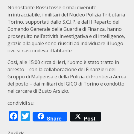
Nonostante Rossi fosse ormai divenuto
irrintracciabile, i militari del Nucleo Polizia Tributaria
Torino, supportati dallo S.C.I.P. e dal II Reparto del
Comando Generale della Guardia di Finanza, hanno
proseguito nell’attività investigativa e di intelligence,
grazie alla quale sono riusciti ad individuare il luogo
ove si nascondeva il latitante.
Così, alle 15:00 circa di ieri, l’uomo è stato tratto in
arresto – con la collaborazione dei Finanzieri del
Gruppo di Malpensa e della Polizia di Frontiera Aerea
del posto – dai militari del GICO di Torino e condotto
nel carcere di Busto Arsizio.
condividi su:
Facebook
Twitter
Share
Post
Zurück