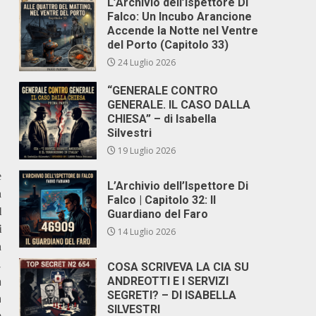
L’Archivio dell’Ispettore Di
Falco: Un Incubo Arancione
Accende la Notte nel Ventre
del Porto (Capitolo 33)
24 Luglio 2026
“GENERALE CONTRO
GENERALE. IL CASO DALLA
CHIESA” – di Isabella
Silvestri
19 Luglio 2026
e
L’Archivio dell’Ispettore Di
a
Falco | Capitolo 32: Il
l
Guardiano del Faro
i
14 Luglio 2026
a
,
COSA SCRIVEVA LA CIA SU
n
ANDREOTTI E I SERVIZI
SEGRETI? – DI ISABELLA
a
SILVESTRI
o