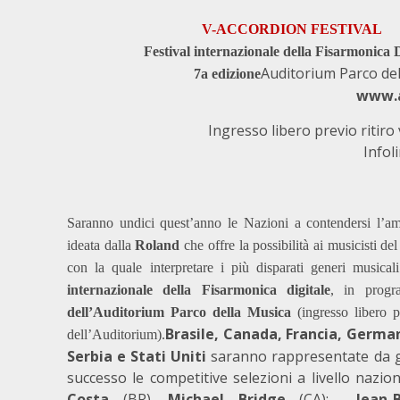
V-ACCORDION FESTIVAL
Festival internazionale della Fisarmonica D
Auditorium Parco del
7a edizione
www.a
Ingresso libero previo ritiro 
Infol
Saranno undici quest’anno le Nazioni a contendersi l’am
ideata dalla
Roland
che offre la possibilità ai musicisti d
con la quale interpretare i più disparati generi musica
internazionale della Fisarmonica digitale
, in pro
dell’Auditorium Parco della Musica
(ingresso libero pr
Brasile, Canada, Francia, German
dell’Auditorium).
Serbia e Stati Uniti
saranno rappresentate da gi
successo le competitive selezioni a livello nazi
Costa
(BR),
Michael Bridge
(CA);
Jean-