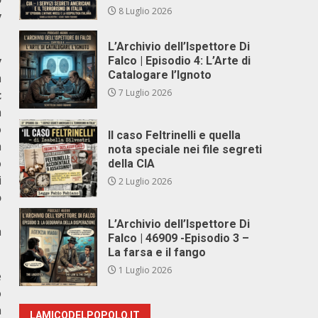
8 Luglio 2026
v
L’Archivio dell’Ispettore Di
v
Falco | Episodio 4: L’Arte di
Catalogare l’Ignoto
a
7 Luglio 2026
c
a
o
Il caso Feltrinelli e quella
a
nota speciale nei file segreti
o
della CIA
i
2 Luglio 2026
o
L’Archivio dell’Ispettore Di
à
Falco | 46909 -Episodio 3 –
La farsa e il fango
1 Luglio 2026
e
o
a
LAMICODELPOPOLO.IT