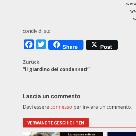
www.
ww
w
condividi su:
Facebook
Twitter
Share
Post
Beitragsnavigation
Zurück
“Il giardino dei condannati”
Lascia un commento
Devi essere
connesso
per inviare un commento.
VERWANDTE GESCHICHTEN