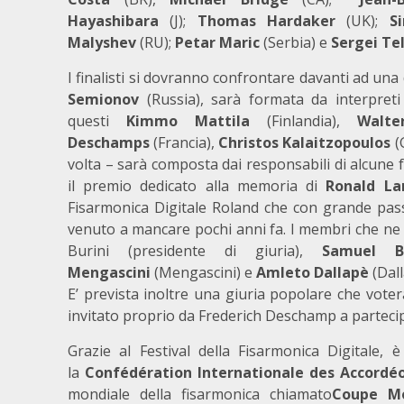
Hayashibara
(J);
Thomas Hardaker
(UK);
S
Malyshev
(RU);
Petar Maric
(Serbia) e
Sergei Te
I finalisti si dovranno confrontare davanti ad una
Semionov
(Russia), sarà formata da interpreti
questi
Kimmo Mattila
(Finlandia),
Walte
Deschamps
(Francia),
Christos Kalaitzopoulos
(
volta – sarà composta dai responsabili di alcune
il premio dedicato alla memoria di
Ronald La
Fisarmonica Digitale Roland che con grande pa
venuto a mancare pochi anni fa. I membri che ne
Burini (presidente di giuria),
Samuel B
Mengascini
(Mengascini) e
Amleto Dallapè
(Dall
E’ prevista inoltre una giuria popolare che voter
invitato proprio da Frederich Deschamp a parteci
Grazie al Festival della Fisarmonica Digitale, 
la
Confédération Internationale des Accordéo
mondiale della fisarmonica chiamato
Coupe Mo