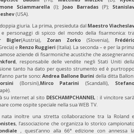
imone Sciammarella
(I);
Joao Barradas
(P);
Stanisla
leshev
(USA).
 doppia giuria. La prima, presieduta dal
Maestro
Viachesla
 e personaggi di spicco del mondo della fisarmonica: tr
r Bigler
(Austria),
Zoran Zorko
(Slovenia),
Frédéri
Grecia) e
Renzo Ruggieri
(Italia). La seconda – e per la prim
 famose aziende di fisarmoniche acustiche che assegnerann
nkford
, responsabile delle vendite negli Stati Uniti dell
ssione tanto ha dato per questo strumento ed è purtropp
 fanno parte sono:
Andrea Ballone Burini
della ditta Ballon
orsini
(Borsini),
Mirco Patarini
(Scandalli),
Stefan
apè).
à su internet al sito
DESCHAMPCHANNEL
: il vincitore sar
pare come ospite speciale nella sua WEB TV.
è nata inoltre una stretta collaborazione tra la Roland 
nistes
, l’associazione che organizza lo storico campionat
ndiale
, quest’anno alla 66° edizione con annessa l