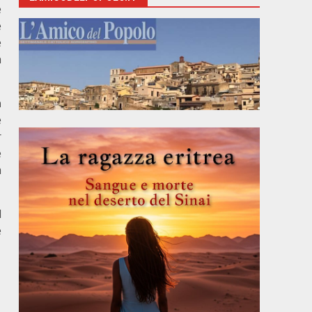
e
é
e
n
a
e
r
e
a
d
e