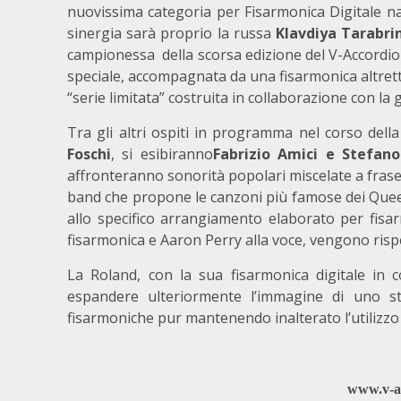
nuovissima categoria per Fisarmonica Digitale na
sinergia sarà proprio la russa
Klavdiya Tarabri
campionessa della scorsa edizione del V-Accordio
speciale, accompagnata da una fisarmonica altret
“serie limitata” costruita in collaborazione con la 
Tra gli altri ospiti in programma nel corso della
Foschi
, si esibiranno
Fabrizio Amici e Stefano
affronteranno sonorità popolari miscelate a frase
band che propone le canzoni più famose dei Queen
allo specifico arrangiamento elaborato per fis
fisarmonica e Aaron Perry alla voce, vengono rispe
La Roland, con la sua fisarmonica digitale in c
espandere ulteriormente l’immagine di uno st
fisarmoniche pur mantenendo inalterato l’utilizzo
www.v-ac