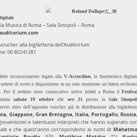
igitale
la Musica di Roma – Sala Sinopoli – Roma
uditorium.com
voucher alla biglietteria dell’Auditorium
ine: 06 80241281
bito riconoscimento legato alla
V-Accordion
, la fisarmonica digital
el settore di avere a disposizione in un solo strumento un’intera orchestr
li. Per il settimo anno consecutivo arriva infatti a Roma il
Festiva
gramma
sabato 19 ottobre
alle
ore 21
presso la
Sala Sinopol
evio ritiro dell’apposito voucher già in distribuzione alla biglietteri
ia, Giappone, Gran Bretagna, Italia, Portogallo, Russia
ovanissimi e talentuosi interpreti che hanno superato co
onale e che quest’anno corrispondono ai nomi di:
Mahatm
Baptiste Baudin
(FR);
Matthias Matzke
(D);
Kyok