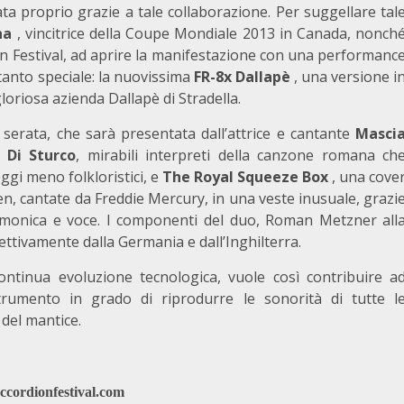
ta proprio grazie a tale collaborazione. Per suggellare tal
na
, vincitrice della Coupe Mondiale 2013 in Canada, nonch
n Festival, ad aprire la manifestazione con una performanc
tanto speciale: la nuovissima
FR-8x Dallapè
, una versione i
gloriosa azienda Dallapè di Stradella.
 serata, che sarà presentata dall’attrice e cantante
Masci
 Di Sturco
, mirabili interpreti della canzone romana ch
ggi meno folkloristici, e
The Royal Squeeze Box
, una cove
, cantate da Freddie Mercury, in una veste inusuale, grazi
armonica e voce. I componenti del duo, Roman Metzner all
ttivamente dalla Germania e dall’Inghilterra.
ontinua evoluzione tecnologica, vuole così contribuire a
rumento in grado di riprodurre le sonorità di tutte l
 del mantice.
cordionfestival.com