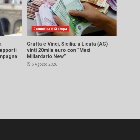
Comunicati Stampa
a
Gratta e Vinci, Sicilia: a Licata (AG)
rapporti
vinti 20mila euro con “Maxi
campagna
Miliardario New”
6 Agosto 2026