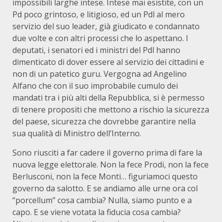
impossibili larghe intese. Intese mai esistite, con un
Pd poco grintoso, e litigioso, ed un Pdl al mero
servizio del suo leader, già giudicato e condannato
due volte e con altri processi che lo aspettano. I
deputati, i senatori ed i ministri del Pdl hanno
dimenticato di dover essere al servizio dei cittadini e
non di un patetico guru. Vergogna ad Angelino
Alfano che con il suo improbabile cumulo dei
mandati tra i più alti della Repubblica, si è permesso
di tenere propositi che mettono a rischio la sicurezza
del paese, sicurezza che dovrebbe garantire nella
sua qualità di Ministro dell’Interno.
Sono riusciti a far cadere il governo prima di fare la
nuova legge elettorale. Non la fece Prodi, non la fece
Berlusconi, non la fece Monti… figuriamoci questo
governo da salotto. E se andiamo alle urne ora col
“porcellum” cosa cambia? Nulla, siamo punto e a
capo. E se viene votata la fiducia cosa cambia?