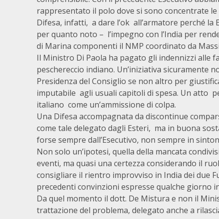
rappresentato il polo dove si sono concentrate le 
Difesa, infatti, a dare l’ok all’armatore perché la 
per quanto noto – l’impegno con l’India per rendere
di Marina componenti il NMP coordinato da Massi
Il Ministro Di Paola ha pagato gli indennizzi alle f
peschereccio indiano. Un’iniziativa sicuramente n
Presidenza del Consiglio se non altro per giustific
imputabile agli usuali capitoli di spesa. Un atto p
italiano come un’ammissione di colpa.
Una Difesa accompagnata da discontinue comparse 
come tale delegato dagli Esteri, ma in buona sos
forse sempre dall’Esecutivo, non sempre in sintoni
Non solo un’ipotesi, quella della mancata condivis
eventi, ma quasi una certezza considerando il ruo
consigliare il rientro improvviso in India dei due 
precedenti convinzioni espresse qualche giorno in 
Da quel momento il dott. De Mistura e non il Minist
trattazione del problema, delegato anche a rilasci