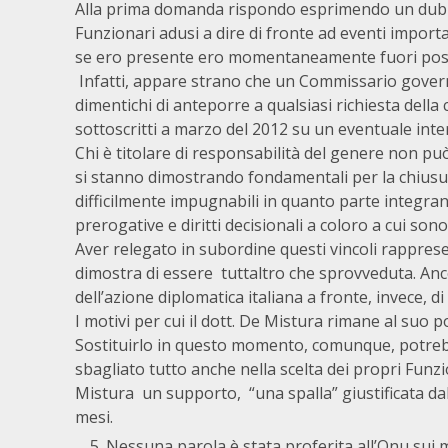
Alla prima domanda rispondo esprimendo un dubbio 
Funzionari adusi a dire di fronte ad eventi import
se ero presente ero momentaneamente fuori posto
Infatti, appare strano che un Commissario governat
dimentichi di anteporre a qualsiasi richiesta della
sottoscritti a marzo del 2012 su un eventuale interr
Chi è titolare di responsabilità del genere non pu
si stanno dimostrando fondamentali per la chiusura
difficilmente impugnabili in quanto parte integr
prerogative e diritti decisionali a coloro a cui sono
Aver relegato in subordine questi vincoli rappre
dimostra di essere tuttaltro che sprovveduta. Anc
dell’azione diplomatica italiana a fronte, invece, 
I motivi per cui il dott. De Mistura rimane al suo 
Sostituirlo in questo momento, comunque, potrebbe 
sbagliato tutto anche nella scelta dei propri Funz
Mistura un supporto, “una spalla” giustificata da
mesi.
Nessuna parola è stata proferita all’Onu sui