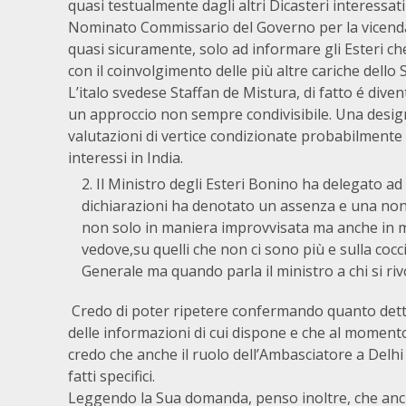
quasi testualmente dagli altri Dicasteri interessati
Nominato Commissario del Governo per la vicenda,
quasi sicuramente, solo ad informare gli Esteri ch
con il coinvolgimento delle più altre cariche dello 
L’italo svedese Staffan de Mistura, di fatto é dive
un approccio non sempre condivisibile. Una desig
valutazioni di vertice condizionate probabilmente 
interessi in India.
Il Ministro degli Esteri Bonino ha delegato ad
dichiarazioni ha denotato un assenza e una non
non solo in maniera improvvisata ma anche in man
vedove,su quelli che non ci sono più e sulla cocc
Generale ma quando parla il ministro a chi si ri
Credo di poter ripetere confermando quanto detto
delle informazioni di cui dispone e che al moment
credo che anche il ruolo dell’Ambasciatore a Delh
fatti specifici.
Leggendo la Sua domanda, penso inoltre, che anch