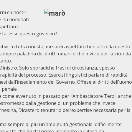
ni e i nostri
he ha nominato
spettarci
che facesse questo governo?
tivi. In tutta onestà, mi sarei aspettato ben altro da questo
empre paladina dei diritti umani e che invece per la vicenda
tanto.
Ministro. Solo sporadiche frasi di circostanza, spesso
pidità del processo. Esercizi linguistici parlare di rapidità
esi dall’insediamento del Governo. Offese ai diritti dell’uomo
o penale.
e come avvenuto in passato per l’Ambasciatore Terzi, anche
e estromesso dalla gestione di un problema che invece
nesina, Dicastero tenutario dell’expertise necessaria per la
erma sempre di più un’ambiguità gestionale difficilmente
mo visto che fin dal primo momento la Difesa ha