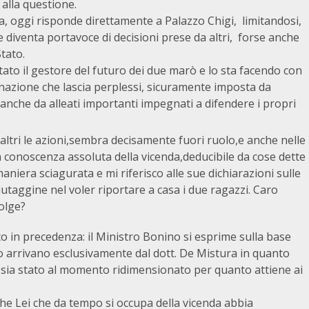
 alla questione.
 oggi risponde direttamente a Palazzo Chigi, limitandosi,
e diventa portavoce di decisioni prese da altri, forse anche
Stato.
ntato il gestore del futuro dei due marò e lo sta facendo con
nazione che lascia perplessi, sicuramente imposta da
anche da alleati importanti impegnati a difendere i propri
 altri le azioni,sembra decisamente fuori ruolo,e anche nelle
 conoscenza assoluta della vicenda,deducibile da cose dette
iera sciagurata e mi riferisco alle sue dichiarazioni sulle
iutaggine nel voler riportare a casa i due ragazzi. Caro
volge?
 in precedenza: il Ministro Bonino si esprime sulla base
o arrivano esclusivamente dal dott. De Mistura in quanto
i sia stato al momento ridimensionato per quanto attiene ai
e Lei che da tempo si occupa della vicenda abbia