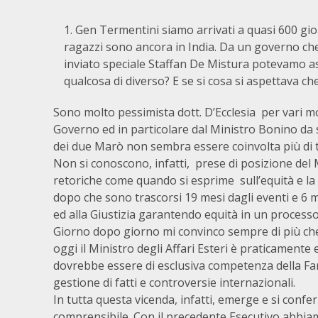
Gen Termentini siamo arrivati a quasi 600 gior
ragazzi sono ancora in India. Da un governo c
inviato speciale Staffan De Mistura potevamo a
qualcosa di diverso? E se si cosa si aspettava 
Sono molto pessimista dott. D’Ecclesia per vari mo
Governo ed in particolare dal Ministro Bonino da s
dei due Marò non sembra essere coinvolta più di 
Non si conoscono, infatti, prese di posizione del 
retoriche come quando si esprime sull’equità e la ra
dopo che sono trascorsi 19 mesi dagli eventi e 6 m
ed alla Giustizia garantendo equità in un process
Giorno dopo giorno mi convinco sempre di più ch
oggi il Ministro degli Affari Esteri è praticament
dovrebbe essere di esclusiva competenza della Far
gestione di fatti e controversie internazionali.
In tutta questa vicenda, infatti, emerge e si conf
comprensibile. Con il precedente Esecutivo abbia