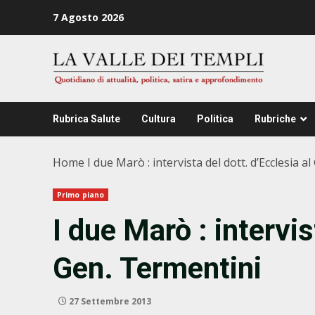
Zum
7 Agosto 2026
Inhalt
springen
Rubrica Salute
Cultura
Politica
Rubriche
Home
I due Marò : intervista del dott. d’Ecclesia a
Primo piano
I due Marò : intervis
Gen. Termentini
27 Settembre 2013