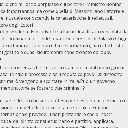
ello che mi lascia perplesso é il perché il Ministro Bonino
enda importantissima come quella di Massimiliano Latorre e
inusuale conoscendo le caratteristiche intellettuali,
tero degli Esteri.
 il precedente Esecutivo. Una Farnesina di fatto vincolata da
venta dominante e condizionante le decisioni di Palazzo Chigi.
ue cittadini italiani non é facile ipotizzarlo, ma di fatto sta
al gestito e quasi sicuramente condizionato da lobby
e.
uti a conoscenza che il governo italiano sin dal primo giorno
caso. L’India li processa e se li reputa colpevoli ,si dimostra
tri marò vengono a scontare in Italia.Può un governo
rmentini,come se fossero due criminali ?
 serie di fatti che senza offesa per nessuno mi permetto di
essione completa della sovranità nazionale delegando
 internazionale prevede. Il non pretendere che ai nostri
ciuta dal diritto consuetudinario e pattizio, applicata,