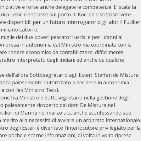
iniziative e forse anche delegate le competenze. E’ stata la
Erica Lexie rientrasse sul porto di Koci ed a sottoscrivere –
 disponibili per un futuro interrogatorio gli altri 4 Fucilier
miliano Latorre.
amiglie dei due poveri pescatori uccisi e per i danni al
on presa in autonomia dal Ministro ma coordinata con la
are l’onere economico da contabilizzare, difficilmente
eraltro interpretato dagli indiani ed anche da qualche
dell’allora Sottosegretario agli Esteri Staffan de Mistura,
tanza palesemente autorizzato a decidere in autonomia
a con l’ex Ministro Terzi.
ione fra Ministro e Sottosegretario nella gestione degli
lo palesemente ricoperto dal dott. De Mistura nel
Fucilieri di Marina nel marzo u.s., anche sconfessando sue
merito alla necessità di avviare un arbitrato internazionale.
ro degli Esteri é diventato l’interlocutore privilegiato per la
are poche e scarne informazioni, di volta in volta riprese