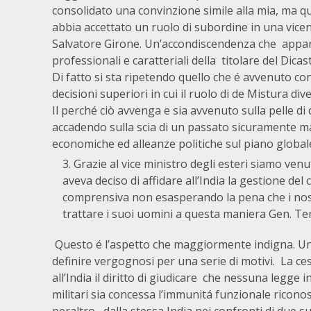
consolidato una convinzione simile alla mia, ma qu
abbia accettato un ruolo di subordine in una vic
Salvatore Girone. Un’accondiscendenza che appare 
professionali e caratteriali della titolare del Dicas
Di fatto si sta ripetendo quello che é avvenuto con
decisioni superiori in cui il ruolo di de Mistura di
Il perché ciò avvenga e sia avvenuto sulla pelle di d
accadendo sulla scia di un passato sicuramente m
economiche ed alleanze politiche sul piano global
Grazie al vice ministro degli esteri siamo ven
aveva deciso di affidare all’India la gestione del 
comprensiva non esasperando la pena che i nos
trattare i suoi uomini a questa maniera Gen. Te
Questo é l’aspetto che maggiormente indigna. Una
definire vergognosi per una serie di motivi. La c
all’India il diritto di giudicare che nessuna legge
militari sia concessa l’immunitá funzionale riconos