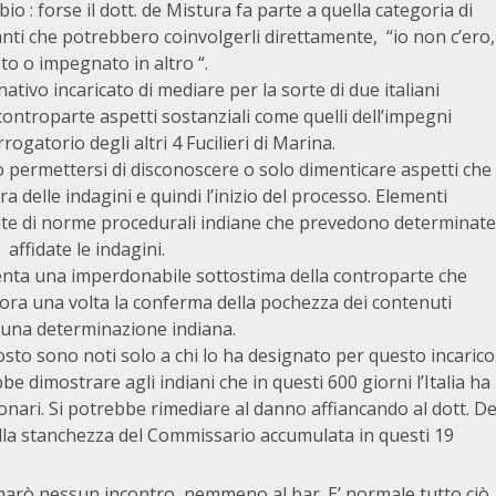
: forse il dott. de Mistura fa parte a quella categoria di
anti che potrebbero coinvolgerli direttamente, “io non c’ero,
 o impegnato in altro “.
ivo incaricato di mediare per la sorte di due italiani
 controparte aspetti sostanziali come quelli dell’impegni
ogatorio degli altri 4 Fucilieri di Marina.
ò permettersi di disconoscere o solo dimenticare aspetti che
 delle indagini e quindi l’inizio del processo. Elementi
ante di norme procedurali indiane che prevedono determinate
 affidate le indagini.
senta una imperdonabile sottostima della controparte che
ora una volta la conferma della pochezza dei contenuti
di una determinazione indiana.
posto sono noti solo a chi lo ha designato per questo incarico
dimostrare agli indiani che in questi 600 giorni l’Italia ha
ionari. Si potrebbe rimediare al danno affiancando al dott. D
lla stanchezza del Commissario accumulata in questi 19
 marò,nessun incontro ,nemmeno al bar. E’ normale tutto ciò