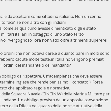
cile da accettare come cittadino italiano. Non un cenno
o face” se non altro con gli indiani.
, come se qualcuno avesse dimenticato o gli è stato
ilitari italiani in ostaggio di uno Stato terzo.
ttivo “vergognoso” ora non vado oltre altrimenti supererei
o ordini che non poteva dare,e a quanto pare in molti sono
sarebbero cadute molte teste,in Italia no vengono premiati
li ordini del mandante o dei mandanti?
 un obbligo da rispettare. Un’adempienza che deve essere
termine inglese che rende benissimo il concetto ). Forse
osto che applicato regole e normativa.
della Squadra Navale (CINCINAV) della Marina Militare per
iali indiane. Un obbligo previsto da un’apposita convenzione
stero della Difesa nel quadro delle norme attuative della