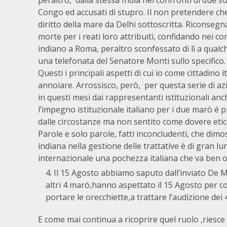
peraltro, dalla stessa India nei confronti di due 
Congo ed accusati di stupro. Il non pretendere ch
diritto della mare da Delhi sottoscritta. Riconsegn
morte per i reati loro attribuiti, confidando nei c
indiano a Roma, peraltro sconfessato di lì a qual
una telefonata del Senatore Monti sullo specifico.
Questi i principali aspetti di cui io come cittadino
annoiare. Arrossisco, però, per questa serie di azi
in questi mesi dai rappresentanti istituzionali anc
l’impegno istituzionale italiano per i due marò é 
dalle circostanze ma non sentito come dovere etic
Parole e solo parole, fatti inconcludenti, che dim
indiana nella gestione delle trattative è di gran l
internazionale una pochezza italiana che va ben o
Il 15 Agosto abbiamo saputo dall’inviato De Mi
altri 4 marò,hanno aspettato il 15 Agosto per c
portare le orecchiette,a trattare l’audizione dei 
E come mai continua a ricoprire quel ruolo ,riesc