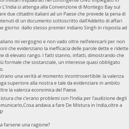
suoi militari inquadrati nel contingente ONU impiegato in
e L’India si attenga alla Convenzione di Montego Bay sul
are due cittadini italiani ad un Paese che prevede la pena di
ontenuti di un documento sottoscritto dall’Addetto di affari
che giorno dallo stesso premier indiano Singh in risposta ad
 italiano mi vergogno e non vado oltre nell’elencarli per non
oni che evidenziano la inefficacia delle parole dette e ridette
he di elevato rango. I fatti stanno, infatti, dimostrando che
più formale che sostanziale, un interesse quasi obbligato
o.
ostrano una verità al momento incontrovertibile: la valenza
unga superiore alla nostra e tale da evidenziare in ambito
ltre la valenza economica del Paese.
stura che c’erano problemi con l’India per l’audizione degli
omunicarlo,Cosa andava a fare De Mistura in India,oltre a
4?
e a farsene una ragione?