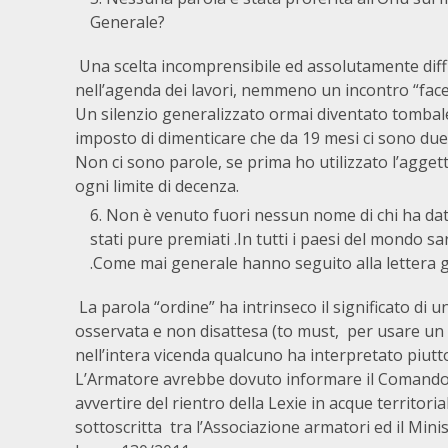
Generale?
Una scelta incomprensibile ed assolutamente diffi
nell’agenda dei lavori, nemmeno un incontro “face t
Un silenzio generalizzato ormai diventato tombale
imposto di dimenticare che da 19 mesi ci sono due m
Non ci sono parole, se prima ho utilizzato l’agge
ogni limite di decenza.
Non è venuto fuori nessun nome di chi ha dat
stati pure premiati .In tutti i paesi del mondo 
.Come mai generale hanno seguito alla lettera g
La parola “ordine” ha intrinseco il significato di
osservata e non disattesa (to must, per usare un 
nell’intera vicenda qualcuno ha interpretato piutt
L’Armatore avrebbe dovuto informare il Comando 
avvertire del rientro della Lexie in acque territor
sottoscritta tra l’Associazione armatori ed il Mini