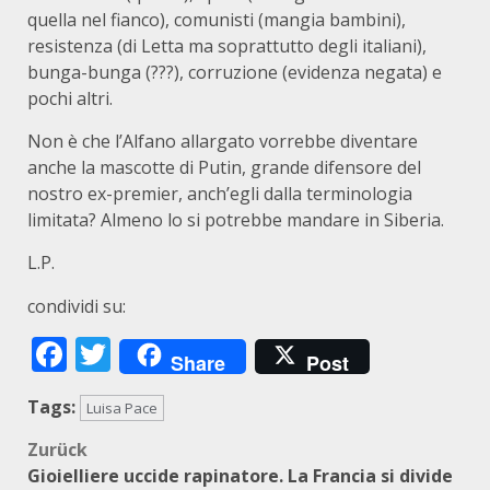
quella nel fianco), comunisti (mangia bambini),
resistenza (di Letta ma soprattutto degli italiani),
bunga-bunga (???), corruzione (evidenza negata) e
pochi altri.
Non è che l’Alfano allargato vorrebbe diventare
anche la mascotte di Putin, grande difensore del
nostro ex-premier, anch’egli dalla terminologia
limitata? Almeno lo si potrebbe mandare in Siberia.
L.P.
condividi su:
Facebook
Twitter
Share
Post
Tags:
Luisa Pace
Beitragsnavigation
Zurück
Gioielliere uccide rapinatore. La Francia si divide