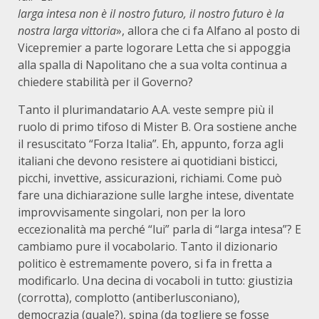
larga intesa non è il nostro futuro, il nostro futuro è la
nostra larga vittoria
», allora che ci fa Alfano al posto di
Vicepremier a parte logorare Letta che si appoggia
alla spalla di Napolitano che a sua volta continua a
chiedere stabilità per il Governo?
Tanto il plurimandatario A.A. veste sempre più il
ruolo di primo tifoso di Mister B. Ora sostiene anche
il resuscitato “Forza Italia”. Eh, appunto, forza agli
italiani che devono resistere ai quotidiani bisticci,
picchi, invettive, assicurazioni, richiami. Come può
fare una dichiarazione sulle larghe intese, diventate
improvvisamente singolari, non per la loro
eccezionalità ma perché “lui” parla di “larga intesa”? E
cambiamo pure il vocabolario. Tanto il dizionario
politico è estremamente povero, si fa in fretta a
modificarlo. Una decina di vocaboli in tutto: giustizia
(corrotta), complotto (antiberlusconiano),
democrazia (quale?), spina (da togliere se fosse