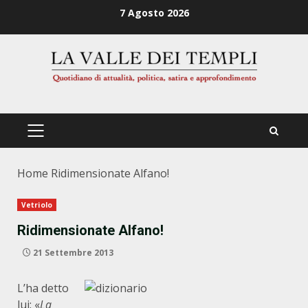
Zum
7 Agosto 2026
Inhalt
springen
PRIMÄRES
MENÜ
Home
Ridimensionate Alfano!
Vetriolo
Ridimensionate Alfano!
21 Settembre 2013
L’ha detto
lui: «
La