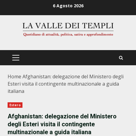
Zum
6 Agosto 2026
Inhalt
springen
PRIMÄRES
MENÜ
Home
Afghanistan: delegazione del Ministero degli
Esteri visita il contingente multinazionale a guida
italiana
Estero
Afghanistan: delegazione del Ministero
degli Esteri visita il contingente
multinazionale a guida italiana