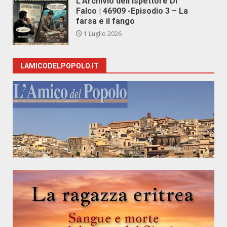
L’Archivio dell’Ispettore Di
Falco | 46909 -Episodio 3 – La
farsa e il fango
1 Luglio 2026
LAMICODELPOPOLO.IT