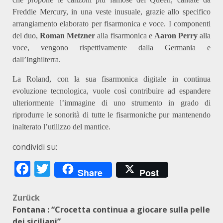
Freddie Mercury, in una veste inusuale, grazie allo specifico
arrangiamento elaborato per fisarmonica e voce. I componenti
del duo,
Roman Metzner
alla fisarmonica e
Aaron Perry
alla
voce, vengono rispettivamente dalla Germania e
dall’Inghilterra.
La Roland, con la sua fisarmonica digitale in continua
evoluzione tecnologica, vuole così contribuire ad espandere
ulteriormente l’immagine di uno strumento in grado di
riprodurre le sonorità di tutte le fisarmoniche pur mantenendo
inalterato l’utilizzo del mantice.
condividi su:
Facebook
Twitter
Share
Post
Beitragsnavigation
Zurück
Fontana : “Crocetta continua a giocare sulla pelle
dei siciliani”