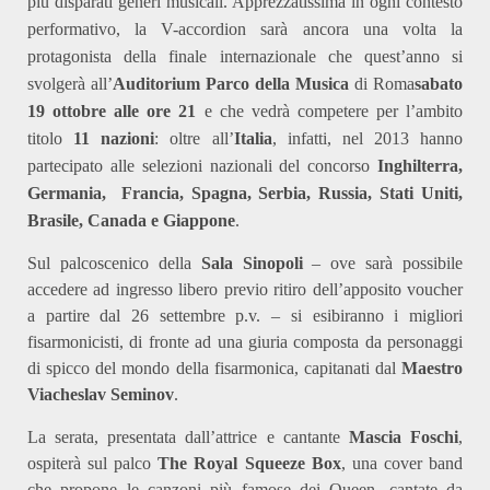
più disparati generi musicali. Apprezzatissima in ogni contesto
performativo, la V-accordion sarà ancora una volta la
protagonista della finale internazionale che quest’anno si
svolgerà all’
Auditorium Parco della Musica
di Roma
sabato
19 ottobre alle ore 21
e che vedrà competere per l’ambito
titolo
11 nazioni
: oltre all’
Italia
, infatti, nel 2013 hanno
partecipato alle selezioni nazionali del concorso
Inghilterra,
Germania, Francia, Spagna, Serbia, Russia, Stati Uniti,
Brasile, Canada e Giappone
.
Sul palcoscenico della
Sala Sinopoli
– ove sarà possibile
accedere ad ingresso libero previo ritiro dell’apposito voucher
a partire dal 26 settembre p.v. – si esibiranno i migliori
fisarmonicisti, di fronte ad una giuria composta da personaggi
di spicco del mondo della fisarmonica, capitanati dal
Maestro
Viacheslav Seminov
.
La serata, presentata dall’attrice e cantante
Mascia Foschi
,
ospiterà sul palco
The Royal Squeeze Box
, una cover band
che propone le canzoni più famose dei Queen, cantate da