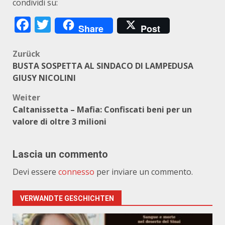
condividi su:
Facebook
Twitter
Share
Post
Beitragsnavigation
Zurück
BUSTA SOSPETTA AL SINDACO DI LAMPEDUSA
GIUSY NICOLINI
Weiter
Caltanissetta – Mafia: Confiscati beni per un
valore di oltre 3 milioni
Lascia un commento
Devi essere
connesso
per inviare un commento.
VERWANDTE GESCHICHTEN