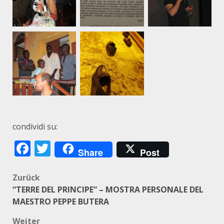
condividi su:
Facebook
Twitter
Share
Post
Beitragsnavigation
Zurück
“TERRE DEL PRINCIPE” – MOSTRA PERSONALE DEL
MAESTRO PEPPE BUTERA
Weiter