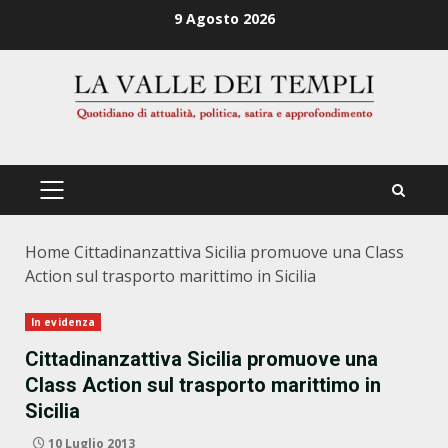
Zum
9 Agosto 2026
Inhalt
springen
PRIMÄRES
MENÜ
Home
Cittadinanzattiva Sicilia promuove una Class
Action sul trasporto marittimo in Sicilia
In evidenza
Cittadinanzattiva Sicilia promuove una
Class Action sul trasporto marittimo in
Sicilia
10 Luglio 2013