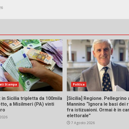
26
ati Stampa
Politica
in Sicilia tripletta da 100mila
[Sicilia] Regione. Pellegrino 
tto, a Misilmeri (PA) vinti
Mannino “Ignora le basi dei 
uro
fra istizuaioni. Ormai è in 
elettorale”
 2026
7 Agosto 2026