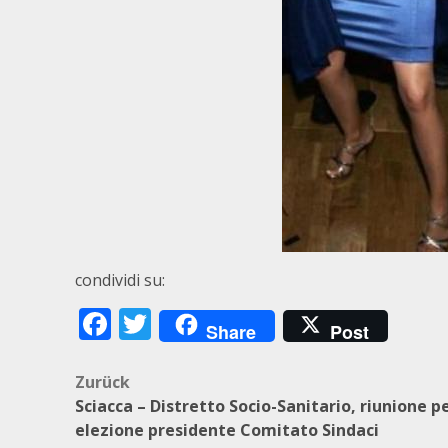
condividi su:
Facebook
Twitter
Share
Post
Beitragsnavigation
Zurück
Sciacca – Distretto Socio-Sanitario, riunione p
elezione presidente Comitato Sindaci