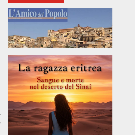
r
o
i