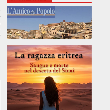
r
r
a
e
o