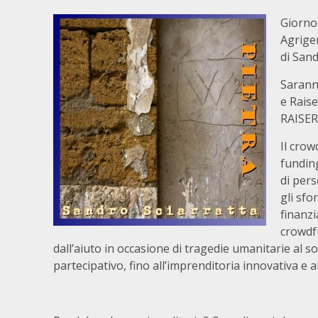
Giorno
Agrig
di Sand
Sarann
e Rais
RAISER,
Il crow
fundin
di pers
gli sfo
finanzi
crowdfu
dall’aiuto in occasione di tragedie umanitarie al so
partecipativo, fino all’imprenditoria innovativa e all