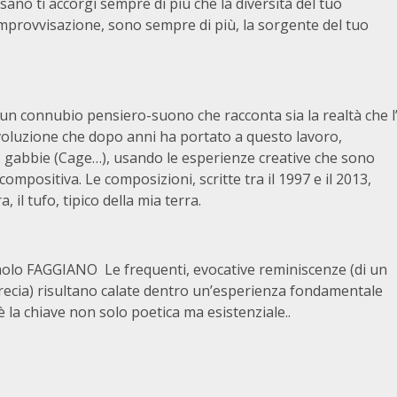
sano ti accorgi sempre di più che la diversità del tuo
mprovvisazione, sono sempre di più, la sorgente del tuo 
 un connubio pensiero-suono che racconta sia la realtà che l
voluzione che dopo anni ha portato a questo lavoro,
ie… gabbie (Cage…), usando le esperienze creative che sono
 compositiva. Le composizioni, scritte tra il 1997 e il 2013,
 il tufo, tipico della mia terra.
aolo FAGGIANO Le frequenti, evocative reminiscenze (di un
recia) risultano calate dentro un’esperienza fondamentale
la chiave non solo poetica ma esistenziale..