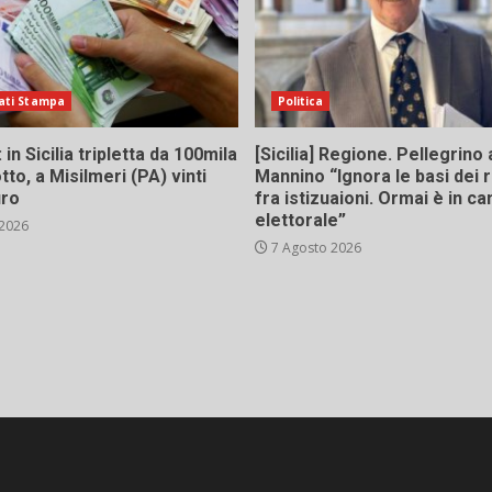
ati Stampa
Politica
in Sicilia tripletta da 100mila
[Sicilia] Regione. Pellegrino 
tto, a Misilmeri (PA) vinti
Mannino “Ignora le basi dei 
uro
fra istizuaioni. Ormai è in 
elettorale”
 2026
7 Agosto 2026