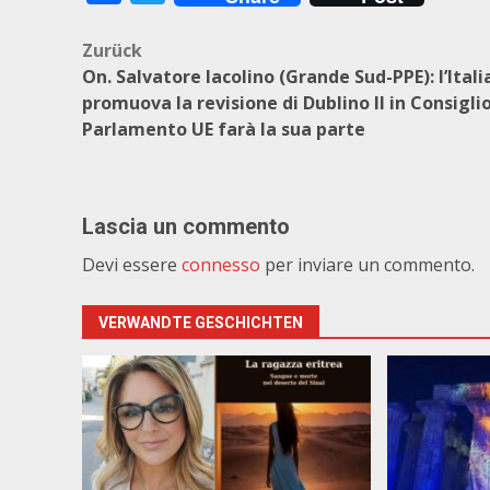
Beitragsnavigation
Zurück
On. Salvatore Iacolino (Grande Sud-PPE): l’Itali
promuova la revisione di Dublino II in Consiglio 
Parlamento UE farà la sua parte
Lascia un commento
Devi essere
connesso
per inviare un commento.
VERWANDTE GESCHICHTEN