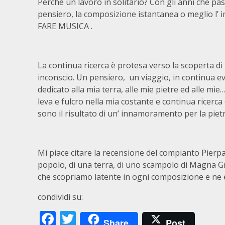
Perché un lavoro in solitario? Con gli anni che pas
pensiero, la composizione istantanea o meglio l’ i
FARE MUSICA .
La continua ricerca è protesa verso la scoperta di
inconscio. Un pensiero, un viaggio, in continua e
dedicato alla mia terra, alle mie pietre ed alle m
leva e fulcro nella mia costante e continua ricerca
sono il risultato di un’ innamoramento per la pietra,
Mi piace citare la recensione del compianto Pierp
popolo, di una terra, di uno scampolo di Magna G
che scopriamo latente in ogni composizione e ne è 
condividi su:
Facebook
Twitter
Share
Post