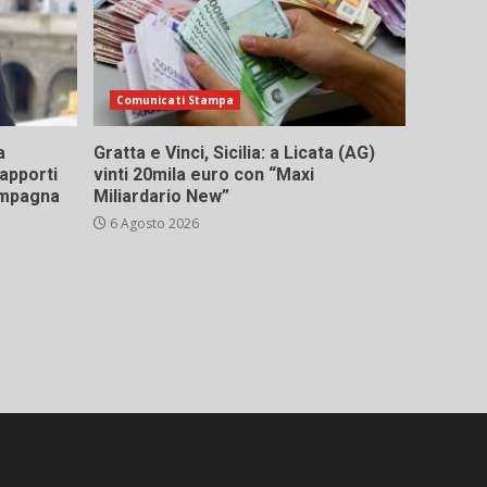
Comunicati Stampa
a
Gratta e Vinci, Sicilia: a Licata (AG)
rapporti
vinti 20mila euro con “Maxi
campagna
Miliardario New”
6 Agosto 2026