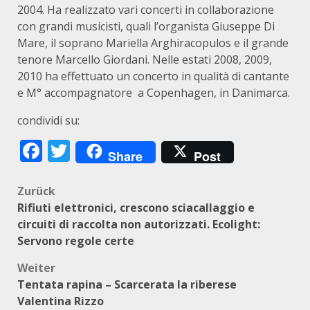
2004. Ha realizzato vari concerti in collaborazione
con grandi musicisti, quali l’organista Giuseppe Di
Mare, il soprano Mariella Arghiracopulos e il grande
tenore Marcello Giordani. Nelle estati 2008, 2009,
2010 ha effettuato un concerto in qualità di cantante
e M° accompagnatore a Copenhagen, in Danimarca.
condividi su:
Facebook
Twitter
Share
Post
Beitragsnavigation
Zurück
Rifiuti elettronici, crescono sciacallaggio e
circuiti di raccolta non autorizzati. Ecolight:
Servono regole certe
Weiter
Tentata rapina – Scarcerata la riberese
Valentina Rizzo