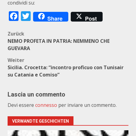
condividi su:
Facebook
Twitter
Share
Post
Beitragsnavigation
Zurück
NEMO PROFETA IN PATRIA: NEMMENO CHE
GUEVARA
Weiter
Sicilia. Crocetta: “incontro proficuo con Tunisair
su Catania e Comiso”
Lascia un commento
Devi essere
connesso
per inviare un commento.
VERWANDTE GESCHICHTEN