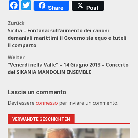
Facebook
Twitter
Share
Post
Beitragsnavigation
Zurück
Sicilia – Fontana: sull’aumento dei canoni
demaniali marittimi il Governo sia equo e tuteli
il comparto
Weiter
“Venerdì nella Valle” – 14 Giugno 2013 – Concerto
dei SIKANIA MANDOLIN ENSEMBLE
Lascia un commento
Devi essere
connesso
per inviare un commento.
VERWANDTE GESCHICHTEN