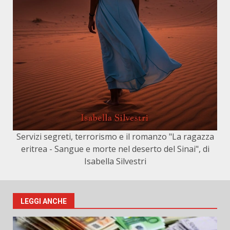
Servizi segreti, terrorismo e il romanzo "La ragazza
eritrea - Sangue e morte nel deserto del Sinai", di
Isabella Silvestri
LEGGI ANCHE