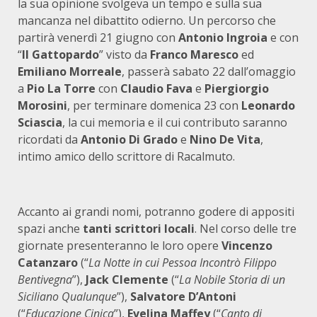
la sua opinione svolgeva un tempo e sulla sua
mancanza nel dibattito odierno. Un percorso che
partirà venerdì 21 giugno con
Antonio Ingroia
e
con
“
Il Gattopardo
” visto
da
Franco Maresco
ed
Emiliano Morreale
, passerà sabato 22 dall’omaggio
a
Pio La Torre
con
Claudio Fava
e
Piergiorgio
Morosini
, per terminare domenica 23 con
Leonardo
Sciascia
, la cui memoria e il cui contributo saranno
ricordati da
Antonio Di Grado
e
Nino De Vita
,
intimo amico dello scrittore di Racalmuto.
Accanto ai grandi nomi, potranno godere di appositi
spazi anche
tanti scrittori locali
. Nel corso delle tre
giornate presenteranno le loro opere
Vincenzo
Catanzaro
(“
La Notte in cui Pessoa Incontrò Filippo
Bentivegna
”),
Jack Clemente
(“
La Nobile Storia di un
Siciliano Qualunque
”),
Salvatore D’Antoni
(“
Educazione Cinica
”),
Evelina Maffey
(“
Canto di