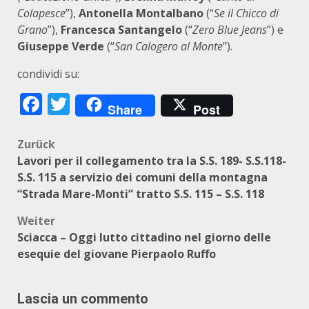
Colapesce
”),
Antonella Montalbano
(“
Se il Chicco di
Grano
”),
Francesca Santangelo
(“
Zero Blue Jeans
”) e
Giuseppe Verde
(“
San Calogero al Monte
”).
condividi su:
Facebook
Twitter
Share
Post
Beitragsnavigation
Zurück
Lavori per il collegamento tra la S.S. 189- S.S.118-
S.S. 115 a servizio dei comuni della montagna
“Strada Mare-Monti” tratto S.S. 115 – S.S. 118
Weiter
Sciacca – Oggi lutto cittadino nel giorno delle
esequie del giovane Pierpaolo Ruffo
Lascia un commento