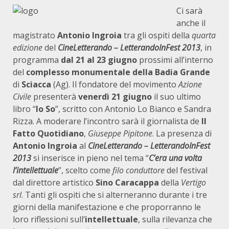
Ci sarà
anche il
magistrato
Antonio Ingroia
tra gli ospiti della
quarta
edizione
del
CineLetterando – LetterandoInFest 2013
, in
programma
dal 21 al 23 giugno
prossimi all’interno
del
complesso monumentale della Badia Grande
di
Sciacca
(Ag). Il fondatore del movimento
Azione
Civile
presenterà
venerdì 21
giugno
il suo ultimo
libro “
Io So
”, scritto con Antonio Lo Bianco e Sandra
Rizza. A moderare l’incontro sarà il giornalista de
Il
Fatto Quotidiano
,
Giuseppe Pipitone
. La presenza di
Antonio Ingroia
al
CineLetterando – LetterandoInFest
2013
si inserisce in pieno nel tema “
C’era una volta
l’intellettuale
”, scelto come
filo conduttore
del festival
dal direttore artistico
Sino Caracappa
della
Vertigo
srl
. Tanti gli ospiti che si alterneranno durante i tre
giorni della manifestazione e che proporranno le
loro riflessioni sull’
intellettuale
, sulla rilevanza che