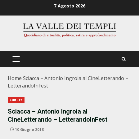
Zum
7 Agosto 2026
Inhalt
springen
PRIMÄRES
MENÜ
Home
Sciacca – Antonio Ingroia al CineLetterando –
LetterandoInFest
Cultura
Sciacca – Antonio Ingroia al
CineLetterando – LetterandoInFest
10 Giugno 2013