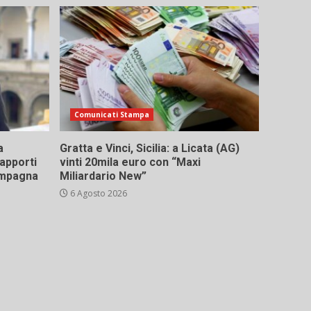
Comunicati Stampa
a
Gratta e Vinci, Sicilia: a Licata (AG)
rapporti
vinti 20mila euro con “Maxi
campagna
Miliardario New”
6 Agosto 2026