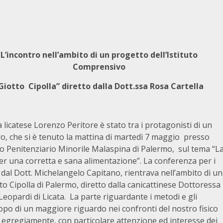
L’incontro nell’ambito di un progetto dell’Istituto
Comprensivo
Giotto Cipolla” diretto dalla Dott.ssa Rosa Cartella
a licatese Lorenzo Peritore è stato tra i protagonisti di un
o, che si è tenuto la mattina di martedì 7 maggio presso
uto Penitenziario Minorile Malaspina di Palermo, sul tema “L
er una corretta e sana alimentazione”. La conferenza per i
a dal Dott. Michelangelo Capitano, rientrava nell’ambito di un
to Cipolla di Palermo, diretto dalla canicattinese Dottoressa
Leopardi di Licata. La parte riguardante i metodi e gli
opo di un maggiore riguardo nei confronti del nostro fisico
ta egregiamente, con particolare attenzione ed interesse dei