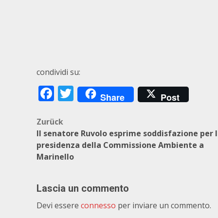
condividi su:
Facebook
Twitter
Share
Post
Beitragsnavigation
Zurück
Il senatore Ruvolo esprime soddisfazione per 
presidenza della Commissione Ambiente a
Marinello
Lascia un commento
Devi essere
connesso
per inviare un commento.