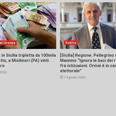
ati Stampa
Politica
in Sicilia tripletta da 100mila
[Sicilia] Regione. Pellegrino 
tto, a Misilmeri (PA) vinti
Mannino “Ignora le basi dei 
uro
fra istizuaioni. Ormai è in 
elettorale”
 2026
7 Agosto 2026