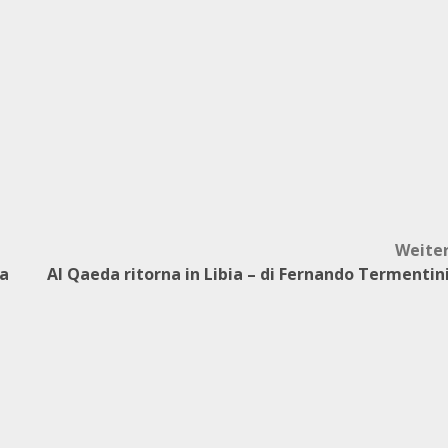
Weite
la
Al Qaeda ritorna in Libia – di Fernando Termentin