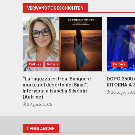
VERWANDTE GESCHICHTEN
Cultura
Notizie
Cultura
“La ragazza eritrea. Sangue e
DOPO 2500
morte nel deserto del Sinai”.
RITORNA A 
Intervista a Isabella Silvestri
26 Luglio 202
(Autrice)
3 Agosto 2026
LEGGI ANCHE