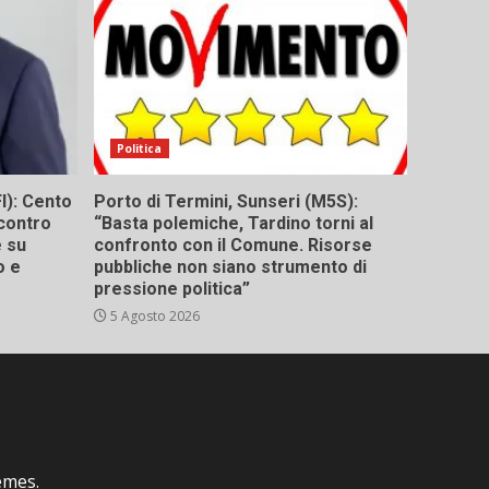
Politica
I): Cento
Porto di Termini, Sunseri (M5S):
contro
“Basta polemiche, Tardino torni al
e su
confronto con il Comune. Risorse
o e
pubbliche non siano strumento di
pressione politica”
5 Agosto 2026
emes.