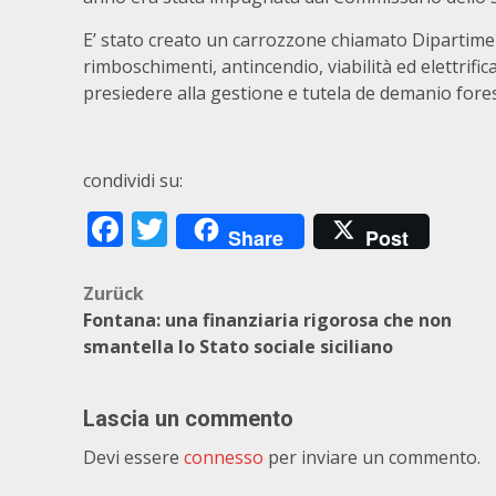
E’ stato creato un carrozzone chiamato Dipartim
rimboschimenti, antincendio, viabilità ed elettrif
presiedere alla gestione e tutela de demanio fores
condividi su:
Facebook
Twitter
Share
Post
Beitragsnavigation
Zurück
Fontana: una finanziaria rigorosa che non
smantella lo Stato sociale siciliano
Lascia un commento
Devi essere
connesso
per inviare un commento.