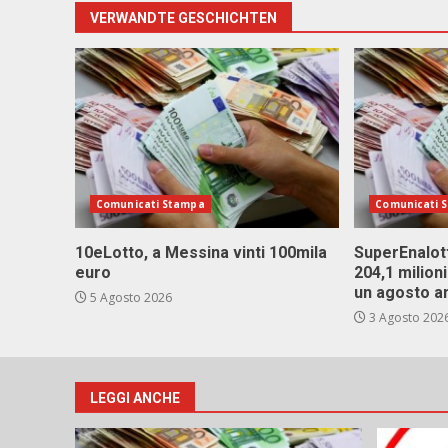
VERWANDTE GESCHICHTEN
Comunicati Stampa
Comunicati 
10eLotto, a Messina vinti 100mila
SuperEnalott
euro
204,1 milion
un agosto a
5 Agosto 2026
3 Agosto 202
LEGGI ANCHE