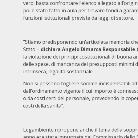
vero: basta confrontare l’elenco allegato all’origi
poi è stato fatto in aula per trovare fondi a garanz
funzioni istituzionali previste da leggi di settore.
“Stiamo predisponendo un’articolata memoria che
Stato –
dichiara Angelo Dimarca Responsabile 
la violazione dei principi costituzionali di buona
delle spese, di mancanza dei presupposti minimi di
intrinseca, legalità sostanziale.
Non si possono togliere somme indispensabili ad ar
dall’ordinamento vigente il cui importo è connesso
o da costi certi del personale, prevedendo la coper
costi della sanità”.
Legambiente ripropone anche il tema della soppre
anno era stata impugnata dal Commissario dello S