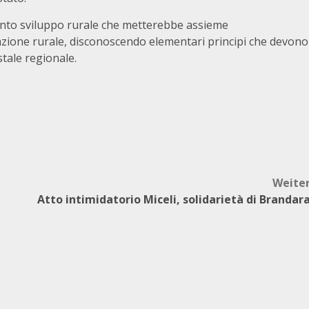
ento sviluppo rurale che metterebbe assieme
icazione rurale, disconoscendo elementari principi che devono
tale regionale.
Weite
Atto intimidatorio Miceli, solidarietà di Brandar