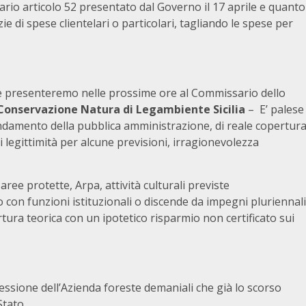
nario articolo 52 presentato dal Governo il 17 aprile e quanto
ie di spese clientelari o particolari, tagliando le spese per
 presenteremo nelle prossime ore al Commissario dello
Conservazione Natura di Legambiente Sicilia
– E’ palese
 andamento della pubblica amministrazione, di reale copertur
 legittimità per alcune previsioni, irragionevolezza
ee protette, Arpa, attività culturali previste
 con funzioni istituzionali o discende da impegni pluriennali
tura teorica con un ipotetico risparmio non certificato sui
ssione dell’Azienda foreste demaniali che già lo scorso
tato.