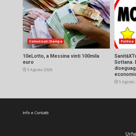
Comunicati Stampa
Politica
10eLotto, a Messina vinti 100mila
SanitàXTu
euro
Sottana. 
diseguagl
5 Agosto 2026
economic
5 Agosto
Info e Contatti
Urhe