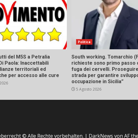
Politica
tti del M5S a Petralia
South working. Tomarchio (F
Di Paola: Inaccettabili
richieste sono primo passo 
ianze territoriali ed
fuga dei cervelli. Proseguir
he per accesso alle cure
strada per garantire svilupp
occupazione in Sicilia”
 2026
5 Agosto 2026
berrecht © Alle Rechte vorbehalten.
|
DarkNews
von AF th