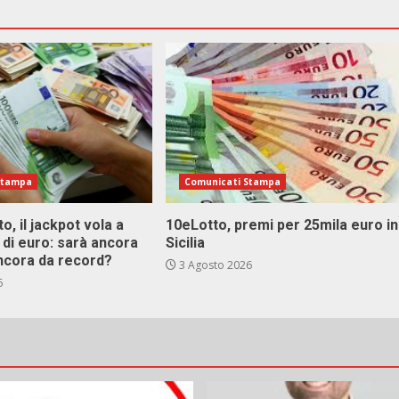
Stampa
Comunicati Stampa
o, il jackpot vola a
10eLotto, premi per 25mila euro in
i di euro: sarà ancora
Sicilia
ncora da record?
3 Agosto 2026
6