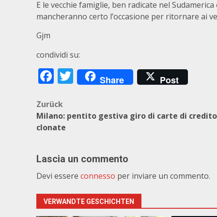
E le vecchie famiglie, ben radicate nel Sudamerica 
mancheranno certo l’occasione per ritornare ai vecc
Gjm
condividi su:
Facebook
Twitter
Share
Post
Beitragsnavigation
Zurück
Milano: pentito gestiva giro di carte di credito
clonate
Lascia un commento
Devi essere
connesso
per inviare un commento.
VERWANDTE GESCHICHTEN