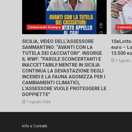
Comunicati Stampa
Comunic
SICILIA, VIDEO DELL’ASSESSORE
10eLotto: 
SAMMARTINO: “AVANTI CON LA
euro – Lo
TUTELA DEI CACCIATORI”. INSORGE
13.500 e
IL WWF: “PAROLE SCONCERTANTI E
7 Agosto
INACCETTABILI! MENTRE IN SICILIA
CONTINUA LA DEVASTAZIONE DEGLI
INCENDI E LA FAUNA AGONIZZA PER I
CAMBIAMENTI CLIMATICI,
L’ASSESSORE VUOLE PROTEGGERE LE
DOPPIETTE”
7 Agosto 2026
Info e Contatti