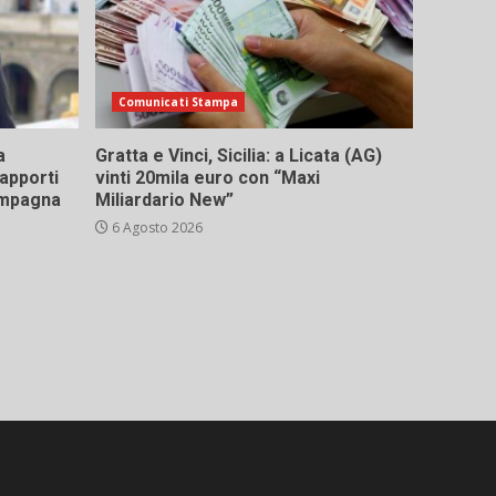
Comunicati Stampa
a
Gratta e Vinci, Sicilia: a Licata (AG)
rapporti
vinti 20mila euro con “Maxi
campagna
Miliardario New”
6 Agosto 2026