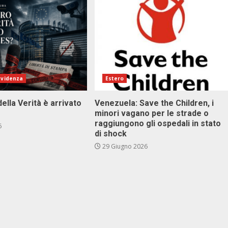
evidenza
Estero
della Verità è arrivato
Venezuela: Save the Children, i
minori vagano per le strade o
raggiungono gli ospedali in stato
6
di shock
29 Giugno 2026