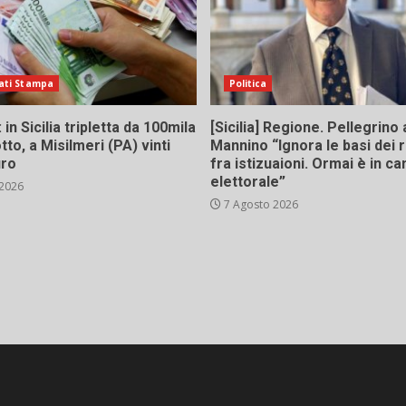
ati Stampa
Politica
in Sicilia tripletta da 100mila
[Sicilia] Regione. Pellegrino 
tto, a Misilmeri (PA) vinti
Mannino “Ignora le basi dei 
uro
fra istizuaioni. Ormai è in 
elettorale”
 2026
7 Agosto 2026